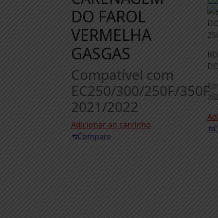
Co
DO FAROL
VERMELHA
GASGAS
BO
DO
Compatível com
Co
EC250/300/250F/350F
25
2021/2022
Ad
Adicionar ao carrinho
⇆
⇆
Compare