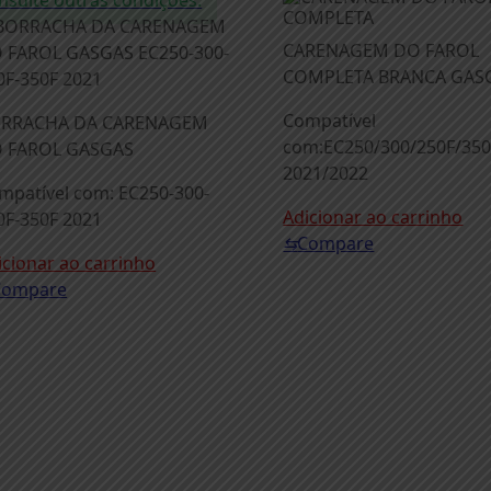
nsulte outras condições.
CARENAGEM DO FAROL
COMPLETA BRANCA GAS
Compatível
RRACHA DA CARENAGEM
com:EC250/300/250F/350
 FAROL GASGAS
2021/2022
mpatível com: EC250-300-
Adicionar ao carrinho
0F-350F 2021
⇆
Compare
icionar ao carrinho
Compare