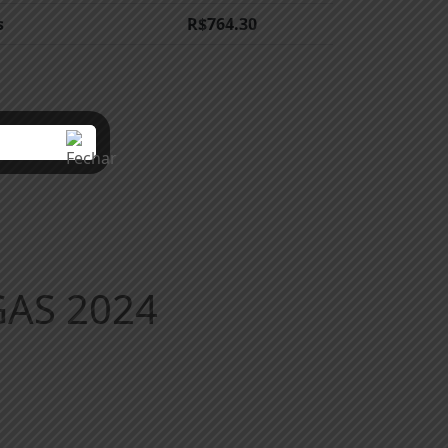
s
R$
764.30
GAS 2024