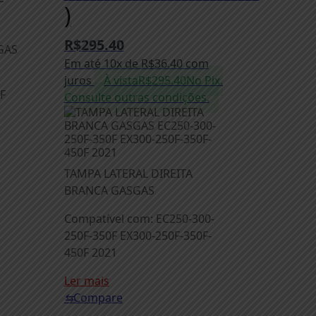
)
R$
295.40
GAS
Em até 10x de
R$
36.40
com
juros
À vista
R$
295.40
No Pix.
F
Consulte outras condições.
TAMPA LATERAL DIREITA
BRANCA GASGAS
Compatível com: EC250-300-
250F-350F EX300-250F-350F-
450F 2021
Ler mais
⇆
Compare