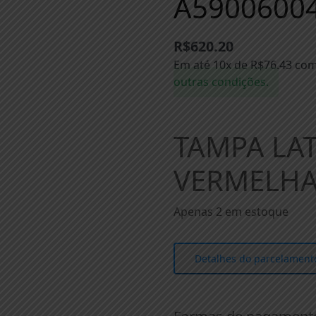
A59006004
R$
620.20
Em até 10x de
R$
76.43
com
outras condições.
TAMPA LAT
VERMELHA
Apenas 2 em estoque
Detalhes do parcelament