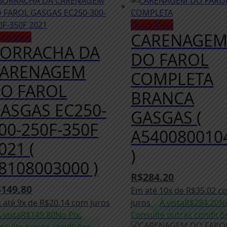
Quick View
CARENAGE
ick View
ORRACHA DA
DO FAROL
ARENAGEM
COMPLETA
O FAROL
BRANCA
ASGAS EC250-
GASGAS (
00-250F-350F
A540080010
021 (
)
8108003000 )
R$
284.20
$
149.80
Em até 10x de
R$
35.02
c
 até 9x de
R$
20.14
com juros
juros
À vista
R$
284.20
No
 vista
R$
149.80
No Pix.
Consulte outras condiçõ