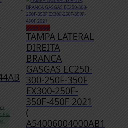
M
Quick View
TAMPA LATERAL
DIREITA
BRANCA
GASGAS EC250-
44AB
300-250F-350F
EX300-250F-
350F-450F 2021
om
(
 Pix.
A54006004000AB1
es.