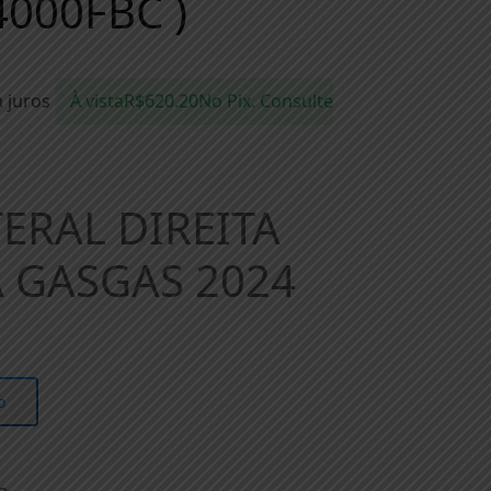
000FBC )
 juros
À vista
R$
620.20
No Pix. Consulte
ERAL DIREITA
 GASGAS 2024
o