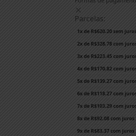
Formas de pagament
Parcelas:
1x de
R$
620.20
sem juro
2x de
R$
328.78
com juro
3x de
R$
223.45
com juro
4x de
R$
170.82
com juro
5x de
R$
139.27
com juro
6x de
R$
118.27
com juro
7x de
R$
103.29
com juro
8x de
R$
92.08
com juros
9x de
R$
83.37
com juros