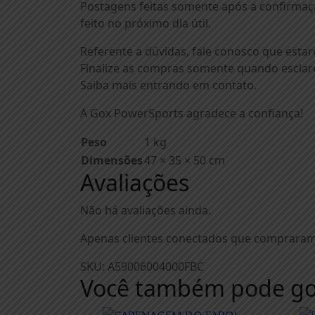
Postagens feitas somente após a confirmaçã
feito no próximo dia útil.
Referente a dúvidas, fale conosco que esta
Finalize as compras somente quando esclare
Saiba mais entrando em contato.
A Gox PowerSports agradece a confiança!
Peso
1 kg
Dimensões
47 × 35 × 50 cm
Avaliações
Não há avaliações ainda.
Apenas clientes conectados que compraram
SKU:
A59006004000FBC
Você também pode go