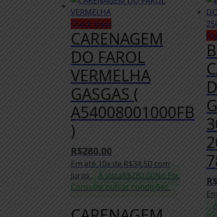
Quick View
CARENAGEM
Qu
B
DO FAROL
C
VERMELHA
D
GASGAS (
G
A54008001000FB
3
)
2
R$
280.00
7
Em até 10x de
R$
34.50
com
juros
À vista
R$
280.00
No Pix.
R
Consulte outras condições.
Em
À
CARENAGEM