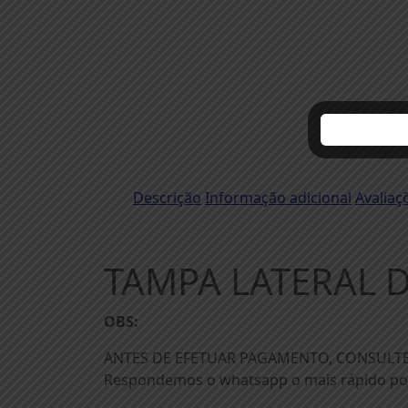
Descrição
Informação adicional
Avaliaç
TAMPA LATERAL 
OBS:
ANTES DE EFETUAR PAGAMENTO, CONSULTE
Respondemos o whatsapp o mais rápido pos