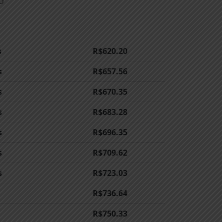
o
s
R$
620.20
s
R$
657.56
s
R$
670.35
s
R$
683.28
s
R$
696.35
s
R$
709.62
s
R$
723.03
R$
736.64
R$
750.33