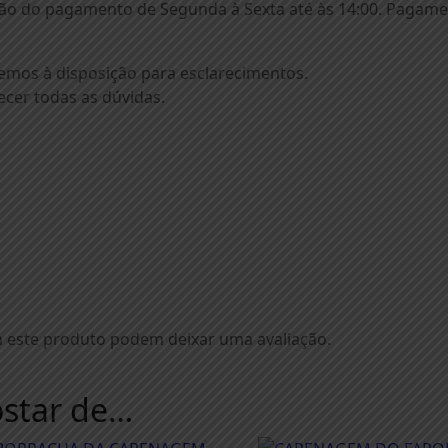
o do pagamento de Segunda à Sexta até às 14:00. Pagament
remos à disposição para esclarecimentos.
cer todas as dúvidas.
 este produto podem deixar uma avaliação.
star de…