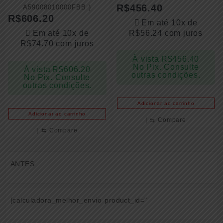
R$
456.40
A59008010000FBB )
R$
606.20
Em até 10x de
Em até 10x de
R$
56.24
com juros
R$
74.70
com juros
À vista
R$
456.40
No Pix. Consulte
À vista
R$
606.20
outras condições.
No Pix. Consulte
outras condições.
Adicionar ao carrinho
Adicionar ao carrinho
⇆
Compare
⇆
Compare
ANTES
[calculadora_melhor_envio product_id="