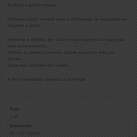
Produtos a pronta entrega.
Postagens feitas somente após a confirmação do pagamento de
Segunda à Sexta.
Referente a dúvidas, fale conosco que estaremos à disposição
para esclarecimentos.
Finalize as compras somente quando esclarecer todas as
dúvidas.
Saiba mais entrando em contato.
A Gox PowerSports agradece a confiança!
Peso
1 kg
Dimensões
47 × 50 × 20 cm