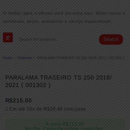
Skip
to
O melhor para o offroad você encontra aqui: Motos novas e
content
seminovas, peças, acessórios e serviço especializado.
Search
Home
Produtos
PARALAMA TRASEIRO TS 250 2018/ 2021 ( 001302 )
PARALAMA TRASEIRO TS 250 2018/
2021 ( 001302 )
R$
215.00
Em até 10x de
R$
26.49
com juros
À vista
R$
215.00
No Pix. Consulte outras condições.