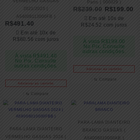
VERMELHO GASGAS
Parts ( 000029 )
R$
239.00
R$
199.00
2021/2023 (
A54008113000FB )
Em até 10x de
R$
491.40
R$
24.52
com juros
Em até 10x de
R$
60.56
com juros
À vista
R$
199.00
No Pix. Consulte
outras condições.
À vista
R$
491.40
No Pix. Consulte
outras condições.
Adicionar ao carrinho
⇆
Compare
Adicionar ao carrinho
⇆
Compare
PARA-LAMA DIANTEIRO
PARA-LAMA DIANTEIRO
BRANCO GASGAS (
VERMELHO GASGAS 2024 (
A54008010000AB )