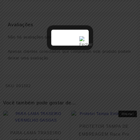
Avaliações
Não há avaliações ainda.
Apenas clientes conectados que compraram este produto podem
deixar uma avaliação.
SKU:
001302
Você também pode gostar de…
Oferta!
PROTETOR TAMPA DE
PARA-LAMA TRASEIRO
EMBREAGEM Race Pro