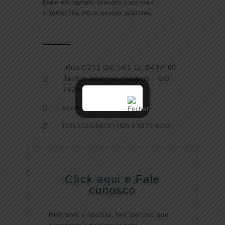
Entre em contato conosco para mais
informações sobre nossos produtos.
Rua C231 Qd. 501 Lt. 04 Nº 60 -
Jardim América, Goiânia - GO,
74290-030
ecommercegox@gmail.com
(62) 3123-8819 | (62) 9 9975-4398
Click aqui e Fale
conosco
Referente a dúvidas, fale conosco que