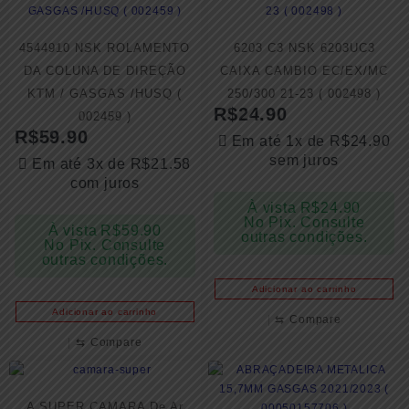
4544910 NSK ROLAMENTO
6203 C3 NSK 6203UC3
DA COLUNA DE DIREÇÃO
CAIXA CAMBIO EC/EX/MC
KTM / GASGAS /HUSQ (
250/300 21-23 ( 002498 )
R$
24.90
002459 )
R$
59.90
Em até 1x de
R$
24.90
sem juros
Em até 3x de
R$
21.58
com juros
À vista
R$
24.90
No Pix. Consulte
À vista
R$
59.90
outras condições.
No Pix. Consulte
outras condições.
Adicionar ao carrinho
Adicionar ao carrinho
⇆
Compare
⇆
Compare
A SUPER CAMARA De Ar