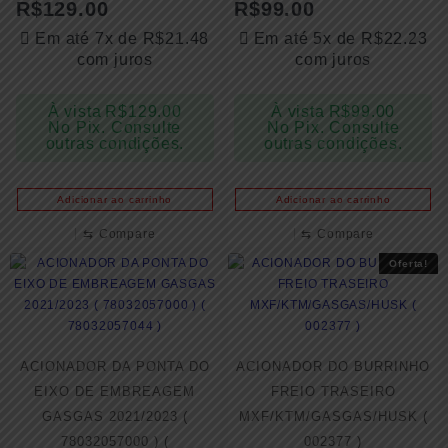
R$
129.00
R$
99.00
Em até 7x de
R$
21.48
Em até 5x de
R$
22.23
com juros
com juros
À vista
R$
129.00
À vista
R$
99.00
No Pix. Consulte
No Pix. Consulte
outras condições.
outras condições.
Adicionar ao carrinho
Adicionar ao carrinho
⇆
Compare
⇆
Compare
Oferta!
ACIONADOR DA PONTA DO
ACIONADOR DO BURRINHO
EIXO DE EMBREAGEM
FREIO TRASEIRO
GASGAS 2021/2023 (
MXF/KTM/GASGAS/HUSK (
78032057000 ) (
002377 )