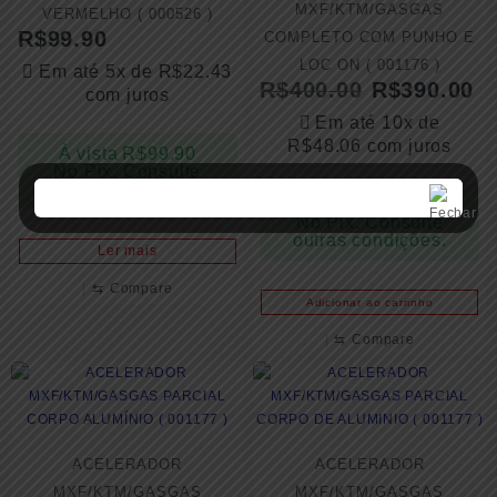
MXF/KTM/GASGAS
VERMELHO ( 000526 )
R$
99.90
COMPLETO COM PUNHO E
LOC ON ( 001176 )
Em até 5x de
R$
22.43
R$
400.00
R$
390.00
com juros
Em até 10x de
R$
48.06
com juros
À vista
R$
99.90
No Pix. Consulte
outras condições.
À vista
R$
390.00
No Pix. Consulte
outras condições.
Ler mais
⇆
Compare
Adicionar ao carrinho
⇆
Compare
ACELERADOR
ACELERADOR
MXF/KTM/GASGAS
MXF/KTM/GASGAS