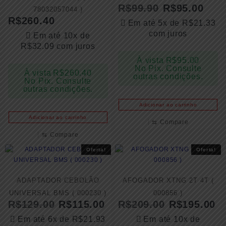
R$
99.90
R$
95.00
78032057044 )
R$
260.40
Em até 5x de
R$
21.33
com juros
Em até 10x de
R$
32.09
com juros
À vista
R$
95.00
No Pix. Consulte
À vista
R$
260.40
outras condições.
No Pix. Consulte
outras condições.
Adicionar ao carrinho
Adicionar ao carrinho
⇆
Compare
⇆
Compare
Oferta!
Oferta!
ADAPTADOR CEBOLÃO
AFOGADOR XTNG 2T 4T (
UNIVERSAL BMS ( 000230 )
000856 )
R$
129.00
R$
115.00
R$
209.00
R$
195.00
Em até 6x de
R$
21.93
Em até 10x de