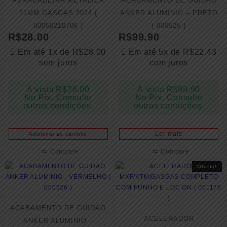
ABRACADEIRA METALICA
ACABAMENTO DE GUIDAO
21MM GASGAS 2024 (
ANKER ALUMINIO – PRETO
00050210706 )
( 000525 )
R$
28.00
R$
99.90
Em até 1x de
R$
28.00
Em até 5x de
R$
22.43
sem juros
com juros
À vista
R$
28.00
À vista
R$
99.90
No Pix. Consulte
No Pix. Consulte
outras condições.
outras condições.
Ler mais
Adicionar ao carrinho
⇆
Compare
⇆
Compare
Oferta!
ACABAMENTO DE GUIDAO
ACELERADOR
ANKER ALUMINIO –