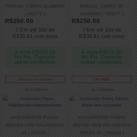
PARCIAL CORPO ALUMÍNIO
PARCIAL CORPO DE
( 001177 )
ALUMINIO ( 001177 )
R$
250.00
R$
250.00
Em até 10x de
Em até 10x de
R$
30.81
com juros
R$
30.81
com juros
À vista
R$
250.00
À vista
R$
250.00
No Pix. Consulte
No Pix. Consulte
outras condições.
outras condições.
Ler mais
Adicionar ao carrinho
⇆
Compare
⇆
Compare
ACELERADOR PUNHO
ACELERADOR PUNHO
RÁPIDO COM ROLAMENTO
RÁPIDO SEM ROLAMENTO
4T ( 000523 )
ANKER 4T ( 000524 )