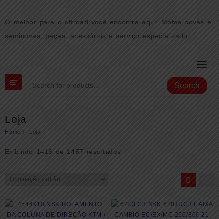
Skip
to
O melhor para o offroad você encontra aqui: Motos novas e
content
seminovas, peças, acessórios e serviço especializado.
Search
Loja
Home
Loja
Exibindo 1–16 de 1457 resultados