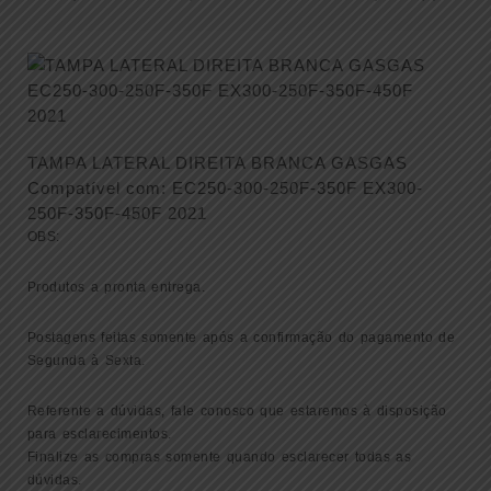
TAMPA LATERAL DIREITA BRANCA GASGAS
Compatível com: EC250-300-250F-350F EX300-
250F-350F-450F 2021
OBS:
Produtos a pronta entrega.
Postagens feitas somente após a confirmação do pagamento de
Segunda à Sexta.
Referente a dúvidas, fale conosco que estaremos à disposição
para esclarecimentos.
Finalize as compras somente quando esclarecer todas as
dúvidas.