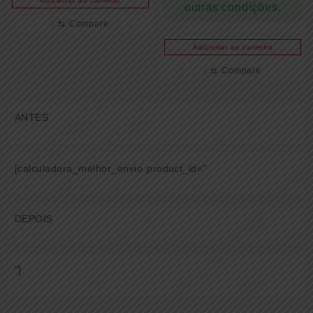
Adicionar ao carrinho
outras condições.
⇆
Compare
Adicionar ao carrinho
⇆
Compare
ANTES
[calculadora_melhor_envio product_id="
DEPOIS
"]