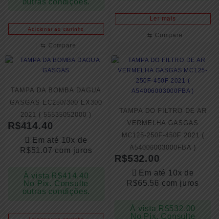
outras condições.
Ler mais
Adicionar ao carrinho
⇆
Compare
⇆
Compare
TAMPA DA BOMBA DAGUA
GASGAS EC250/300 EX300
TAMPA DO FILTRO DE AR
2021 ( 55535052000 )
VERMELHA GASGAS
R$
414.40
MC125-250F-450F 2021 (
Em até 10x de
A54006003000FBA )
R$
51.07
com juros
R$
532.00
Em até 10x de
À vista
R$
414.40
R$
65.56
com juros
No Pix. Consulte
outras condições.
À vista
R$
532.00
No Pix. Consulte