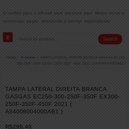
Skip
to
O melhor para o offroad você encontra aqui: Motos novas e
content
seminovas, peças, acessórios e serviço especializado.
Search
Home
Produtos
TAMPA LATERAL DIREITA BRANCA GASGAS EC250-
300-250F-350F EX300-250F-350F-450F 2021 ( A54006004000AB1 )
TAMPA LATERAL DIREITA BRANCA
GASGAS EC250-300-250F-350F EX300-
250F-350F-450F 2021 (
A54006004000AB1 )
R$
295.40