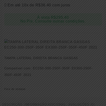
Em até 10x de
R$
36.40
com juros
À vista
R$
295.40
No Pix. Consulte outras condições.
TAMPA LATERAL DIREITA BRANCA GASGAS
Compatível com: EC250-300-250F-350F EX300-250F-
350F-450F 2021
Fora de estoque
DESCRIÇÃO
INFORMAÇÃO ADICIONAL
AVALIAÇÕES (0)