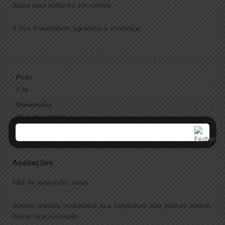
Saiba mais entrando em contato.
A Gox PowerSports agradece a confiança!
Peso
1 kg
Dimensões
35 × 35 × 40 cm
Avaliações
Não há avaliações ainda.
Apenas clientes conectados que compraram este produto podem
deixar uma avaliação.