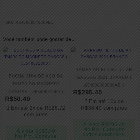
SKU:
A54006004000AB1
Você também pode gostar de…
TAMPA DO FILTRO DE AR
BUCHA GUIA DE AÇO DA
GASGAS 2021 BRANCO (
TAMPA DO MAGNETO
A54006003000AB )
R$
295.40
GASGAS ( 55540031000 )
R$
50.40
Em até 10x de
Em até 2x de
R$
26.72
R$
36.40
com juros
com juros
À vista
R$
295.40
No Pix. Consulte
À vista
R$
50.40
outras condições.
No Pix. Consulte