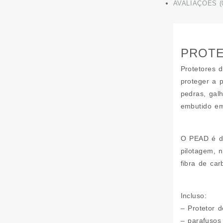
AVALIAÇÕES (
PROTE
Protetores 
proteger a 
pedras, gal
embutido em
O PEAD é de
pilotagem, 
fibra de car
Incluso:
– Protetor 
– parafusos