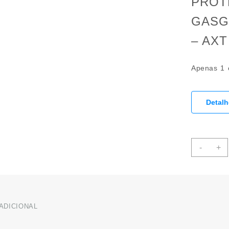
PROT
GASGA
– AXT
Apenas 1 
Detal
PRO
-
+
MOT
HUS
/
GAS
2T
ADICIONAL
250
/