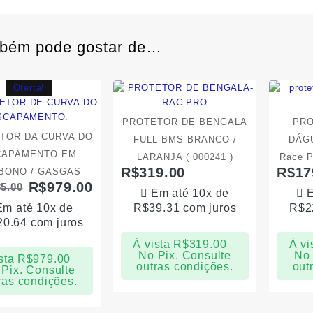
bém pode gostar de…
Oferta!
PROTETOR DE BENGALA
PR
TOR DA CURVA DO
FULL BMS BRANCO /
DÁGU
CAPAMENTO EM
LARANJA ( 000241 )
Race P
R$
319.00
R$
17
BONO / GASGAS
R$
979.00
85.00
Em até 10x de
E
Em até 10x de
R$
39.31
com juros
R$
2
20.64
com juros
À vista
R$
319.00
À vi
No Pix. Consulte
No 
sta
R$
979.00
outras condições.
out
Pix. Consulte
ras condições.