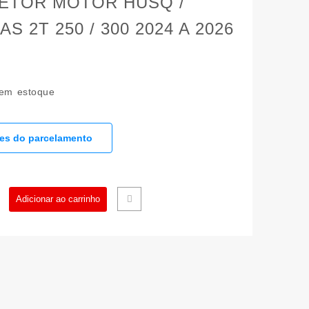
ETOR MOTOR HUSQ /
S 2T 250 / 300 2024 A 2026
em estoque
hes do parcelamento
TETOR
Adicionar ao carrinho
OR
Q
GAS