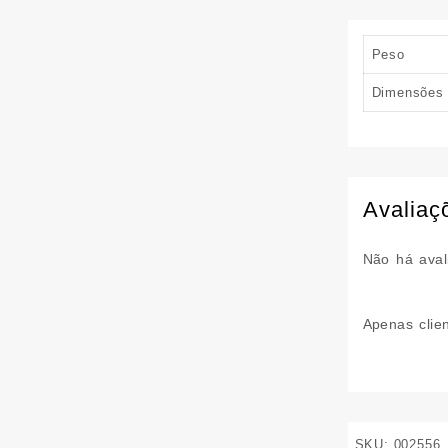
Peso
Dimensões
Avaliaç
Não há aval
Apenas clie
SKU:
002556