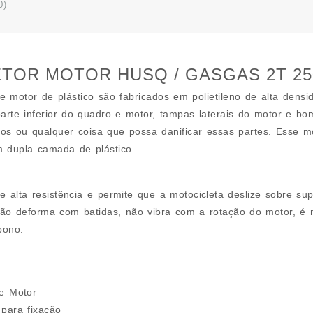
300
0)
2024
A
2026
-
TOR MOTOR HUSQ / GASGAS 2T 250 /
AXT
(
de motor de plástico são fabricados em polietileno de alta de
0025
parte inferior do quadro e motor, tampas laterais do motor e bo
)
hos ou qualquer coisa que possa danificar essas partes. Esse m
quant
 dupla camada de plástico.
 alta resistência e permite que a motocicleta deslize sobre su
não deforma com batidas, não vibra com a rotação do motor, é m
bono.
de Motor
 para fixação