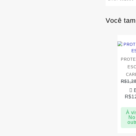
Você tam
PROTE
ES
CAR
R$
1,2
R$
1
À vi
No 
out