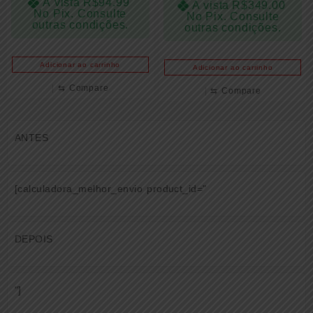
À vista
R$
94.99
À vista
R$
349.00
No Pix. Consulte
No Pix. Consulte
outras condições.
outras condições.
Adicionar ao carrinho
Adicionar ao carrinho
⇆
Compare
⇆
Compare
ANTES
[calculadora_melhor_envio product_id="
DEPOIS
"]