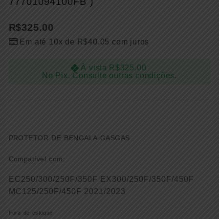
77701094100FB )
R$
325.00
Em até 10x de
R$
40.05
com juros
À vista
R$
325.00
No Pix. Consulte outras condições.
PROTETOR DE BENGALA GASGAS
Compatível com:
EC250/300/250F/350F EX300/250F/350F/450F
MC125/250F/450F 2021/2023
Fora de estoque