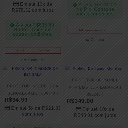
Em até 10x de
À vista
R$
110.00
No Pix. Consulte
R$
78.32
com juros
outras condições.
À vista
R$
635.60
No Pix. Consulte
Adicionar ao carrinho
outras condições.
⇆
Compare
Adicionar ao carrinho
⇆
Compare
PROTETOR DE PAINEL
PROTETOR INFERIOR DA
KTM BMS COR LARANJA (
BENGALA AMX ( 000748 )
000243 )
R$
94.99
R$
349.00
Em até 5x de
R$
21.33
Em até 10x de
com juros
R$
43.01
com juros