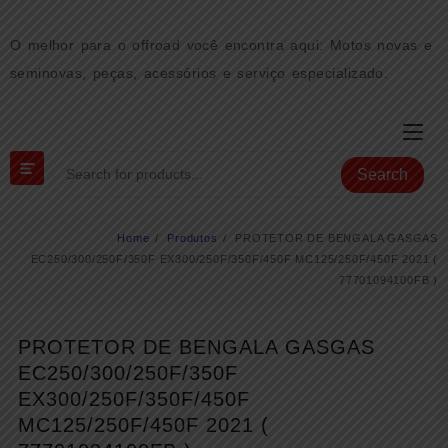
Skip
to
O melhor para o offroad você encontra aqui: Motos novas e
content
seminovas, peças, acessórios e serviço especializado.
Search
Home
Produtos
PROTETOR DE BENGALA GASGAS
EC250/300/250F/350F EX300/250F/350F/450F MC125/250F/450F 2021 (
77701094100FB )
PROTETOR DE BENGALA GASGAS
EC250/300/250F/350F
EX300/250F/350F/450F
MC125/250F/450F 2021 (