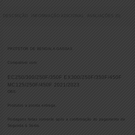
DESCRIÇÃO
INFORMAÇÃO ADICIONAL
AVALIAÇÕES (0)
PROTETOR DE BENGALA GASGAS
Compatível com:
EC250/300/250F/350F EX300/250F/350F/450F
MC125/250F/450F 2021/2023
OBS:
Produtos a pronta entrega.
Postagens feitas somente após a confirmação do pagamento de
Segunda à Sexta.