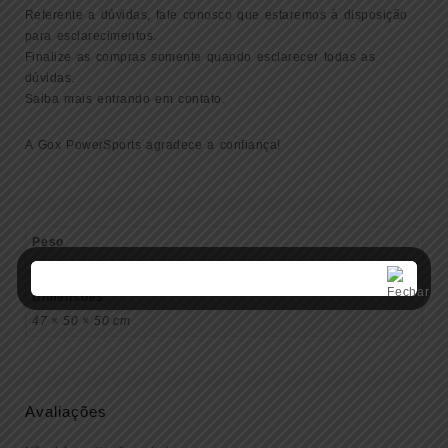
Referente a dúvidas, fale conosco que estaremos à disposição
para esclarecimentos.
Finalize as compras somente quando esclarecer todas as
dúvidas.
Saiba mais entrando em contato.
A Gox PowerSports agradece a confiança!
Peso
1 kg
Dimensões
47 × 50 × 50 cm
Avaliações