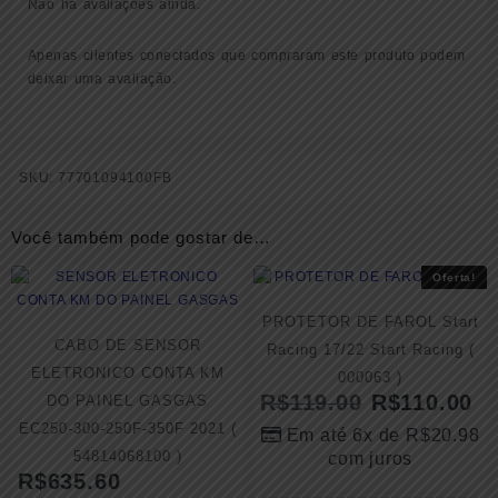
Não há avaliações ainda.
Apenas clientes conectados que compraram este produto podem
deixar uma avaliação.
SKU:
77701094100FB
Você também pode gostar de…
Oferta!
PROTETOR DE FAROL Start
CABO DE SENSOR
Racing 17/22 Start Racing (
ELETRONICO CONTA KM
000063 )
R$
119.00
R$
110.00
DO PAINEL GASGAS
EC250-300-250F-350F 2021 (
Em até 6x de
R$
20.98
54814068100 )
com juros
R$
635.60