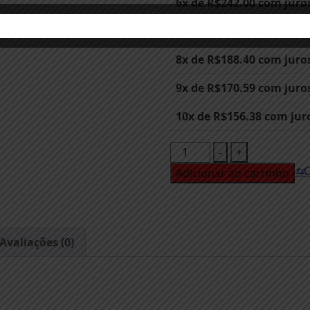
6x de
R$
242.00
com juro
7x de
R$
211.35
com juro
8x de
R$
188.40
com juro
9x de
R$
170.59
com juro
10x de
R$
156.38
com jur
PROTETOR
-
+
DE
⇆
Adicionar ao carrinho
MOTOR
E
CURVA
KTM
Avaliações (0)
/
GASGAS
20
/