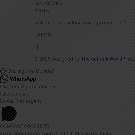
SKU:
000062
ANTES
[calculadora_melhor_envio product_id="
DEPOIS
"]
© 2026
Designed by
Themehunk WordPress
💬 Olá, alguma Dúvida?
Olá, tem alguma dúvida?
Fale conosco.
Enviar Mensagem
COMPARE PRODUCTS
Error adding/removing product. Please try again.