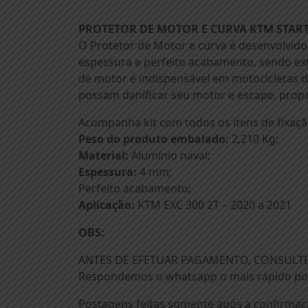
PROTETOR DE MOTOR E CURVA KTM STAR
O Protetor de Motor e curva é desenvolvido
espessura e perfeito acabamento, sendo ex
de motor é indispensável em motocicletas de
possam danificar seu motor e escape, prop
Acompanha kit com todos os itens de fixaçã
Peso do produto embalado:
2,210 Kg;
Material:
Alumínio naval;
Espessura:
4 mm;
Perfeito acabamento;
Aplicação:
KTM EXC 300 2T – 2020 a 2021
OBS:
ANTES DE EFETUAR PAGAMENTO, CONSULTE
Respondemos o whatsapp o mais rápido pos
Postagens feitas somente após a confirmaçã