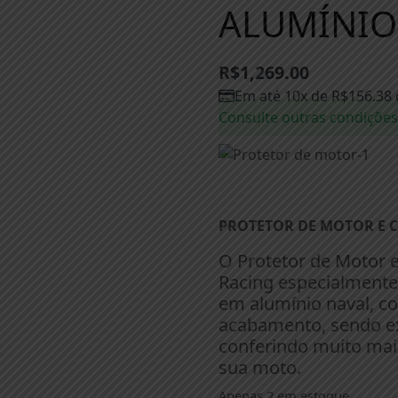
ALUMÍNIO 
R$
1,269.00
Em até 10x de
R$
156.38
Consulte outras condições
PROTETOR DE MOTOR E C
O Protetor de Motor e
Racing especialmente
em alumínio naval, c
acabamento, sendo e
conferindo muito ma
sua moto.
Apenas 2 em estoque