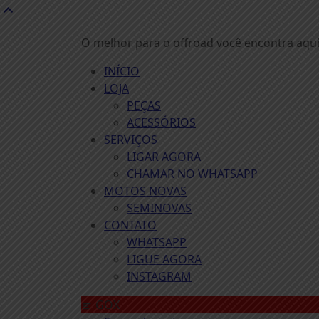
Skip
to
O melhor para o offroad você encontra aqui:
content
INÍCIO
LOJA
PEÇAS
ACESSÓRIOS
SERVIÇOS
LIGAR AGORA
CHAMAR NO WHATSAPP
MOTOS NOVAS
SEMINOVAS
CONTATO
WHATSAPP
LIGUE AGORA
INSTAGRAM
GOX