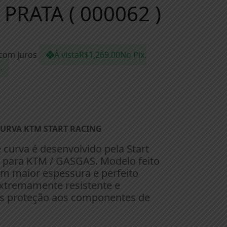
PRATA ( 000062 )
com juros
À vista
R$
1,269.00
No Pix.
.
URVA KTM START RACING
 curva é desenvolvido pela Start
 para KTM / GASGAS. Modelo feito
om maior espessura e perfeito
xtremamente resistente e
is proteção aos componentes de