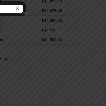
s
R$
1,452.00
s
R$
1,479.45
s
R$
1,507.20
s
R$
1,535.31
os
R$
1,563.80
Compare