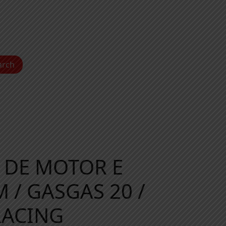
arch
 DE MOTOR E
 / GASGAS 20 /
RACING