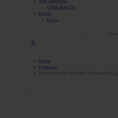
Sem categoria
CARBURADOR
Motos
Peças
Home
Produtos
PROTETOR DE MOTOR E CURVA KTM / GAS