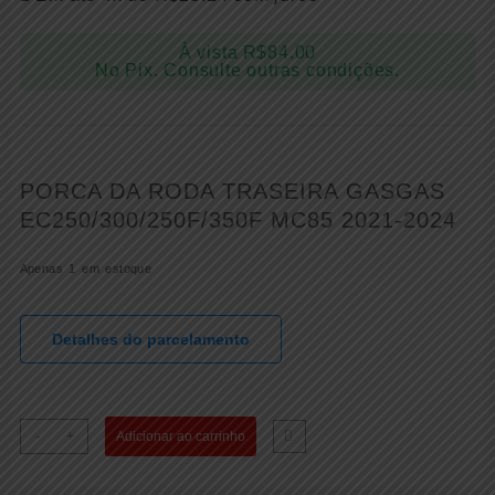
À vista
R$
84.00
No Pix. Consulte outras condições.
PORCA DA RODA TRASEIRA GASGAS
EC250/300/250F/350F MC85 2021-2024
Apenas 1 em estoque
Detalhes do parcelamento
PORCA
-
+
Adicionar ao carrinho
DA
RODA