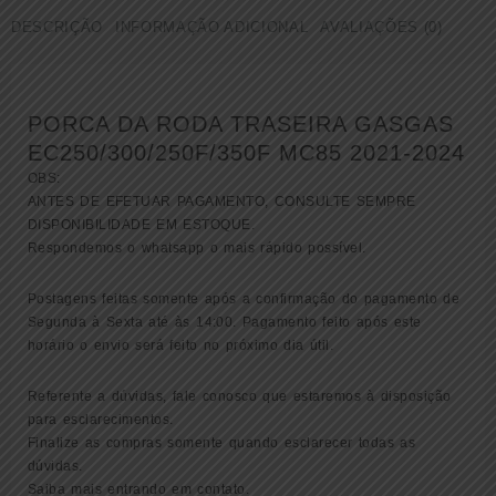
TRASEIRA
DESCRIÇÃO
INFORMAÇÃO ADICIONAL
AVALIAÇÕES (0)
GASGAS
EC250/300/250F/350F
MC85
2021-
PORCA DA RODA TRASEIRA GASGAS
2024
(
EC250/300/250F/350F MC85 2021-2024
50310099000
OBS:
)
ANTES DE EFETUAR PAGAMENTO, CONSULTE SEMPRE
quantidade
DISPONIBILIDADE EM ESTOQUE.
Respondemos o whatsapp o mais rápido possível.
Postagens feitas somente após a confirmação do pagamento de
Segunda à Sexta até às 14:00. Pagamento feito após este
horário o envio será feito no próximo dia útil.
Referente a dúvidas, fale conosco que estaremos à disposição
para esclarecimentos.
Finalize as compras somente quando esclarecer todas as
dúvidas.
Saiba mais entrando em contato.