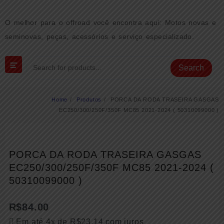
Skip
to
O melhor para o offroad você encontra aqui: Motos novas e
content
seminovas, peças, acessórios e serviço especializado.
Search
Home
Produtos
PORCA DA RODA TRASEIRA GASGAS
EC250/300/250F/350F MC85 2021-2024 ( 50310099000 )
PORCA DA RODA TRASEIRA GASGAS
EC250/300/250F/350F MC85 2021-2024 (
50310099000 )
R$
84.00
Em até 4x de
R$
23.14
com juros