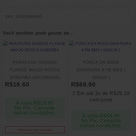
SKU:
50310099000
Você também pode gostar de…
PARAFUSO GASGAS
PORCA DA RODA
FLANGE M6X20 ROSCA
DIANTEIRA KTM BMS (
SOBERBA (0017060206)
000129 )
R$
19.60
R$
69.90
Em até 3x de
R$
25.18
com juros
À vista
R$
19.60
No Pix. Consulte
outras condições.
À vista
R$
69.90
No Pix. Consulte
outras condições.
Adicionar ao carrinho