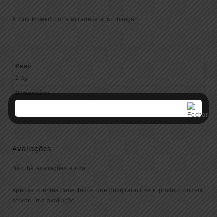
A Gox PowerSports agradece a confiança!
Peso
1 kg
Dimensões
20 × 22 × 20 cm
Avaliações
Não há avaliações ainda.
Apenas clientes conectados que compraram este produto podem
deixar uma avaliação.