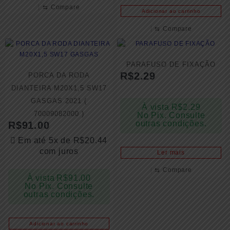
⇆
Compare
Adicionar ao carrinho
⇆
Compare
PARAFUSO DE FIXAÇÃO
R$
2.29
PORCA DA RODA
DIANTEIRA M20X1,5 SW17
GASGAS 2021 (
À vista
R$
2.29
70009082000 )
No Pix. Consulte
outras condições.
R$
91.00
Em até 5x de
R$
20.44
com juros
Ler mais
⇆
Compare
À vista
R$
91.00
No Pix. Consulte
outras condições.
Adicionar ao carrinho