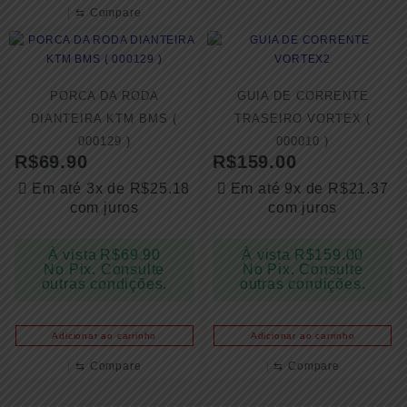
⇆
Compare
PORCA DA RODA
GUIA DE CORRENTE
DIANTEIRA KTM BMS (
TRASEIRO VORTEX (
000129 )
000010 )
R$
69.90
R$
159.00
Em até 3x de
R$
25.18
Em até 9x de
R$
21.37
com juros
com juros
À vista
R$
69.90
À vista
R$
159.00
No Pix. Consulte
No Pix. Consulte
outras condições.
outras condições.
Adicionar ao carrinho
Adicionar ao carrinho
⇆
Compare
⇆
Compare