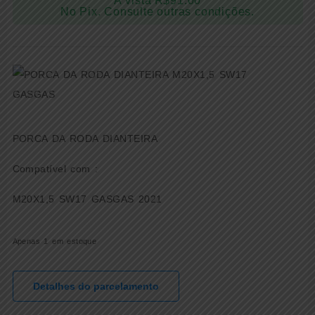
À vista
R$
91.00
No Pix. Consulte outras condições.
PORCA DA RODA DIANTEIRA
Compatível com :
M20X1,5 SW17 GASGAS 2021
Apenas 1 em estoque
Detalhes do parcelamento