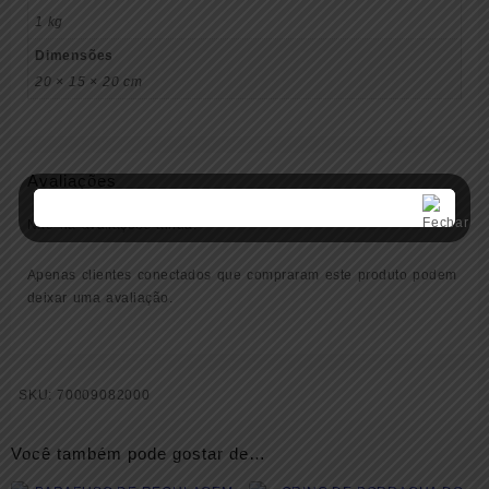
1 kg
Dimensões
20 × 15 × 20 cm
Avaliações
Não há avaliações ainda.
Apenas clientes conectados que compraram este produto podem
deixar uma avaliação.
SKU:
70009082000
Você também pode gostar de…