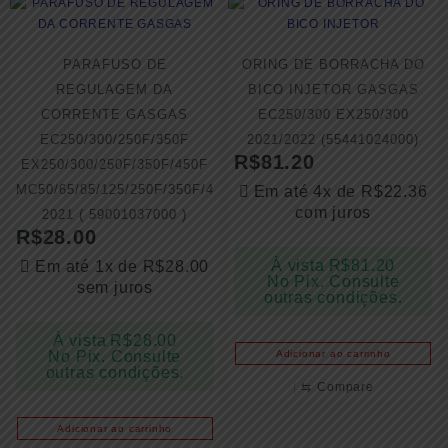
PARAFUSO DE
ORING DE BORRACHA DO
REGULAGEM DA
BICO INJETOR GASGAS
CORRENTE GASGAS
EC250/300 EX250/300
EC250/300/250F/350F
2021/2022 (55441024000)
R$
81.20
EX250/300/250F/350F/450F
MC50/65/85/125/250F/350F/450F
Em até 4x de
R$
22.36
com juros
2021 ( 59001037000 )
R$
28.00
À vista
R$
81.20
Em até 1x de
R$
28.00
No Pix. Consulte
sem juros
outras condições.
À vista
R$
28.00
No Pix. Consulte
Adicionar ao carrinho
outras condições.
⇆
Compare
Adicionar ao carrinho