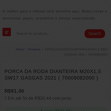
Skip
to
O melhor para o offroad você encontra aqui: Motos novas e
content
seminovas, peças, acessórios e serviço especializado.
Search
Home
Produtos
PORCA DA RODA DIANTEIRA M20X1,5 SW17
GASGAS 2021 ( 70009082000 )
PORCA DA RODA DIANTEIRA M20X1,5
SW17 GASGAS 2021 ( 70009082000 )
R$
91.00
Em até 5x de
R$
20.44
com juros