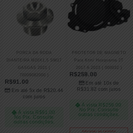
PORCA DA RODA
PROTETOR DE MAGNETO
DIANTEIRA M20X1,5 SW17
Para Ktm/ Husqvarna 2T
GASGAS 2021 (
2017 A 2023 ( 000032 )
R$
259.00
70009082000 )
R$
91.00
Em até 10x de
R$
31.92
com juros
Em até 5x de
R$
20.44
com juros
À vista
R$
259.00
No Pix. Consulte
À vista
R$
91.00
outras condições.
No Pix. Consulte
outras condições.
Adicionar ao carrinho