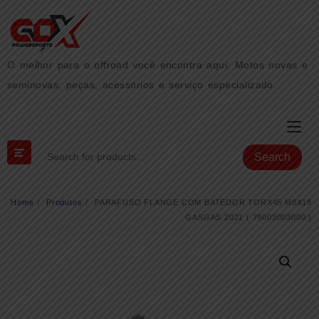
Skip
to
content
O melhor para o offroad você encontra aqui: Motos novas e
seminovas, peças, acessórios e serviço especializado.
Search
Home
Produtos
PARAFUSO FLANGE COM BATEDOR TORX45 M8X18
GASGAS 2021 ( 79003003000 )