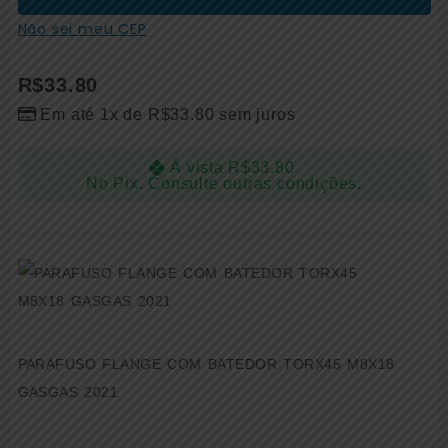
Não sei meu CEP
R$
33.80
Em até 1x de
R$
33.80
sem juros
À vista
R$
33.80
No Pix. Consulte outras condições.
PARAFUSO FLANGE COM BATEDOR TORX45 M8X18
GASGAS 2021