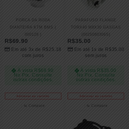
PORCA DA RODA
PARAFUSO FLANGE
DIANTEIRA KTM BMS (
TORX40 M8X30 GASGAS
000129 )
(0025080306S)
R$
69.90
R$
35.00
Em até 3x de
R$
25.18
Em até 1x de
R$
35.00
com juros
sem juros
À vista
R$
69.90
À vista
R$
35.00
No Pix. Consulte
No Pix. Consulte
outras condições.
outras condições.
Adicionar ao carrinho
Adicionar ao carrinho
⇆
Compare
⇆
Compare