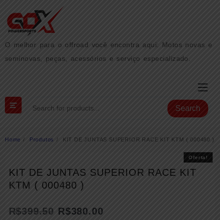
Skip
to
content
O melhor para o offroad você encontra aqui: Motos novas e
seminovas, peças, acessórios e serviço especializado.
Search
Home
Produtos
KIT DE JUNTAS SUPERIOR RACE KIT KTM ( 000480 )
Oferta!
Oferta!
KIT DE JUNTAS SUPERIOR RACE KIT
KTM ( 000480 )
R$
399.50
R$
380.00