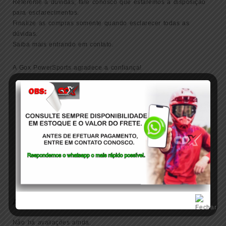
Referente a dúvidas, fale conosco que estaremos à disposição
para esclarecimentos.
Finalize as compras somente quando esclarecer todas as
dúvidas.
Saiba mais entrando em contato.
A Gox PowerSports agradece a confiança!
Peso
1 kg
Dimensões
20 × 22 × 20 cm
Avaliações
Não há avaliações ainda.