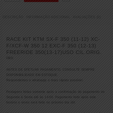
DE
JUNTAS
SUPERIOR
DESCRIÇÃO
INFORMAÇÃO ADICIONAL
AVALIAÇÕES (0)
RACE
KIT
KTM
(
RACE KIT KTM SX-F 350 (11-12) XC-
000480
)
F/XCF-W 350 12 EXC-F 350 (12-13)
quantidade
FREERIDE 350(13-17)USO CIL.ORIG.
OBS:
ANTES DE EFETUAR PAGAMENTO, CONSULTE SEMPRE
DISPONIBILIDADE EM ESTOQUE.
Respondemos o whatsapp o mais rápido possível.
Postagens feitas somente após a confirmação do pagamento de
Segunda à Sexta até às 14:00. Pagamento feito após este
horário o envio será feito no próximo dia útil.