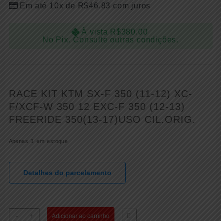
Em até 10x de
R$
46.83
com juros
À vista
R$
380.00
No Pix. Consulte outras condições.
RACE KIT KTM SX-F 350 (11-12) XC-
F/XCF-W 350 12 EXC-F 350 (12-13)
FREERIDE 350(13-17)USO CIL.ORIG.
Apenas 1 em estoque
Detalhes do parcelamento
KIT
-
+
Adicionar ao carrinho