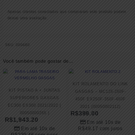
Apenas clientes conectados que compraram este produto podem
deixar uma avaliação.
SKU:
000480
Você também pode gostar de…
KIT ROLAMENTO DO LINK
KIT PISTAO A + JUNTAS
GASGAS – MC125-250F-
SUPERIORES GASGAS
450F EX250F-350F-450F
EC300 EX300 2021/2022 (
2021 (00050002112)
R$
399.00
00050000265 )
R$
1,943.20
Em até 10x de
Em até 10x de
R$
49.17
com juros
R$
239.46
com juros