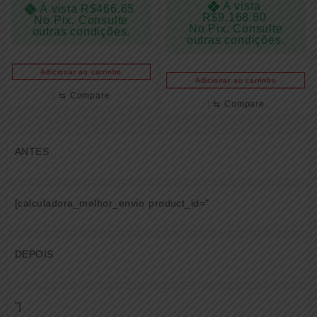
À vista
À vista
R$
466.65
R$
9,168.60
No Pix. Consulte
No Pix. Consulte
outras condições.
outras condições.
Adicionar ao carrinho
Adicionar ao carrinho
⇆
Compare
⇆
Compare
ANTES
[calculadora_melhor_envio product_id="
DEPOIS
"]