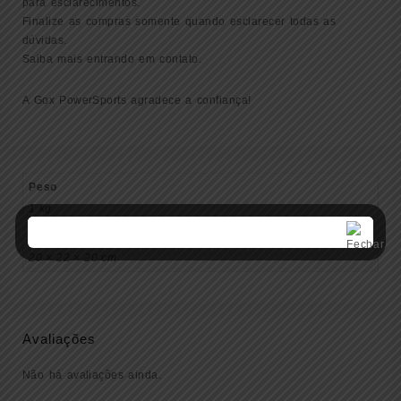
para esclarecimentos.
Finalize as compras somente quando esclarecer todas as
dúvidas.
Saiba mais entrando em contato.
A Gox PowerSports agradece a confiança!
Peso
1 kg
Dimensões
20 × 22 × 20 cm
Avaliações
Não há avaliações ainda.