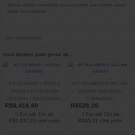
Apenas clientes conectados que compraram este produto podem
deixar uma avaliação.
SKU:
00050000265
Você também pode gostar de…
KIT CILINDRO + PISTAO
KIT ROLAMENTO DO LINK
GASGAS EC250 EX250
GASGAS 2021/2023 (
2021/2022 ( 55530138100 )
77204080110 )
R$
8,416.80
R$
529.20
Em até 10x de
Em até 10x de
R$
1,037.20
com juros
R$
65.21
com juros