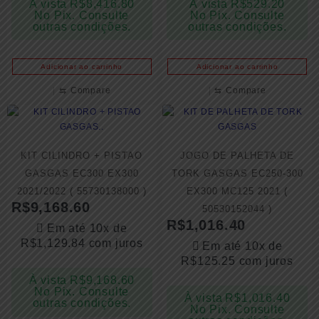
À vista
R$
8,416.80
À vista
R$
529.20
No Pix. Consulte
No Pix. Consulte
outras condições.
outras condições.
Adicionar ao carrinho
Adicionar ao carrinho
⇆
Compare
⇆
Compare
KIT CILINDRO + PISTAO
JOGO DE PALHETA DE
GASGAS EC300 EX300
TORK GASGAS EC250-300
2021/2022 ( 55730138000 )
EX300 MC125 2021 (
R$
9,168.60
50530152044 )
R$
1,016.40
Em até 10x de
R$
1,129.84
com juros
Em até 10x de
R$
125.25
com juros
À vista
R$
9,168.60
No Pix. Consulte
À vista
R$
1,016.40
outras condições.
No Pix. Consulte