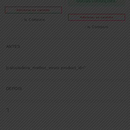
outras condições.
Adicionar ao carrinho
Adicionar ao carrinho
⇆
Compare
⇆
Compare
ANTES
[calculadora_melhor_envio product_id="
DEPOIS
"]