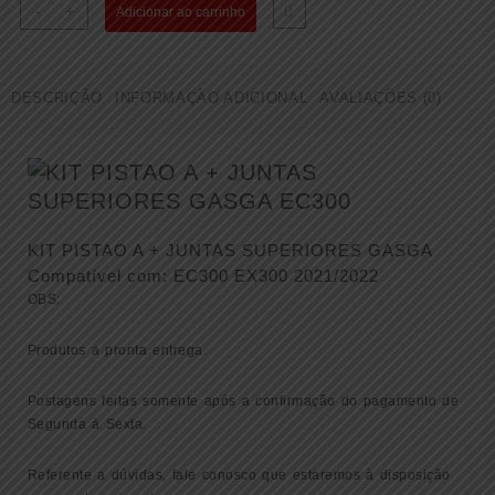
KIT
-
+
Adicionar ao carrinho
PISTAO
A
+
DESCRIÇÃO
INFORMAÇÃO ADICIONAL
AVALIAÇÕES (0)
JUNTAS
SUPERIORES
GASGAS
EC300
EX300
2021/2022
(
KIT PISTAO A + JUNTAS SUPERIORES GASGA
00050000265
Compatível com: EC300 EX300 2021/2022
)
OBS:
quantidade
Produtos a pronta entrega.
Postagens feitas somente após a confirmação do pagamento de
Segunda à Sexta.
Referente a dúvidas, fale conosco que estaremos à disposição