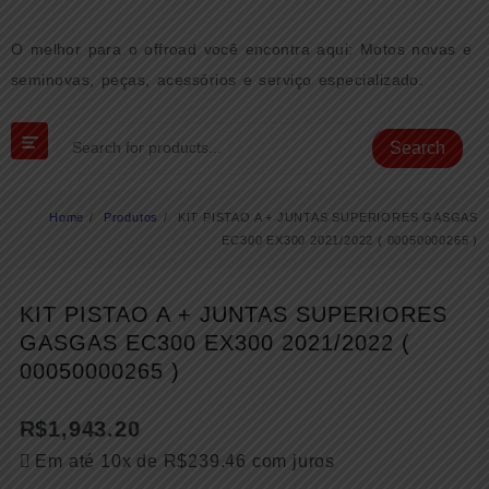
Skip
to
O melhor para o offroad você encontra aqui: Motos novas e
content
seminovas, peças, acessórios e serviço especializado.
Search
Home
Produtos
KIT PISTAO A + JUNTAS SUPERIORES GASGAS
EC300 EX300 2021/2022 ( 00050000265 )
KIT PISTAO A + JUNTAS SUPERIORES
GASGAS EC300 EX300 2021/2022 (
00050000265 )
R$
1,943.20
Em até 10x de
R$
239.46
com juros