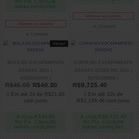
No Pix. Consulte
outras condições.
Adicionar ao carrinho
Adicionar ao carrinho
⇆
Compare
⇆
Compare
Oferta!
MOLA DO ESCAPAMENTO
CURVA DO ESCAPAMENTO
GASGAS 2021 (
GASGAS EC250-300 2021 (
50305016000 )
55705109000 )
R$
45.00
R$
40.80
R$
9,725.40
Em até 2x de
R$
21.63
Em até 10x de
com juros
R$
1,198.46
com juros
À vista
R$
40.80
À vista
R$
9,725.40
No Pix. Consulte
No Pix. Consulte
outras condições.
outras condições.