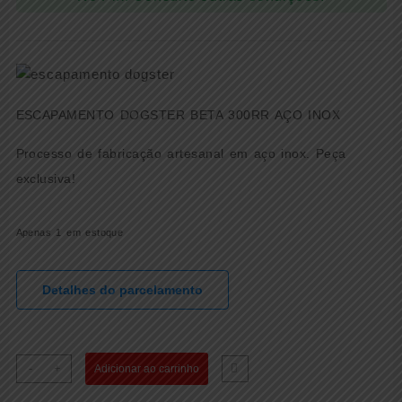
ESCAPAMENTO DOGSTER BETA 300RR AÇO INOX
Processo de fabricação artesanal em aço inox. Peça
exclusiva!
Apenas 1 em estoque
Detalhes do parcelamento
ESCAPAMENTO
-
+
Adicionar ao carrinho
DOGSTER
BETA