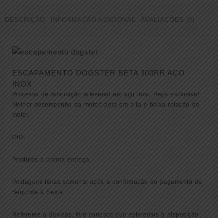
300RR
DESCRIÇÃO
INFORMAÇÃO ADICIONAL
AVALIAÇÕES (0)
(
000078
)
quantidade
ESCAPAMENTO DOGSTER BETA 300RR AÇO
INOX
Processo de fabricação artesanal em aço inox. Peça exclusiva!
Melhor desempenho da motocicleta em alta e baixa rotação do
motor.
OBS:
Produtos a pronta entrega.
Postagens feitas somente após a confirmação do pagamento de
Segunda à Sexta.
Referente a dúvidas, fale conosco que estaremos à disposição