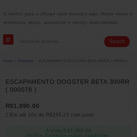
Skip
to
O melhor para o offroad você encontra aqui: Motos novas e
content
seminovas, peças, acessórios e serviço especializado.
Search
Home
Produtos
ESCAPAMENTO DOGSTER BETA 300RR ( 000078 )
ESCAPAMENTO DOGSTER BETA 300RR
( 000078 )
R$
1,990.00
Em até 10x de
R$
245.23
com juros
À vista
R$
1,990.00
No Pix. Consulte outras condições.