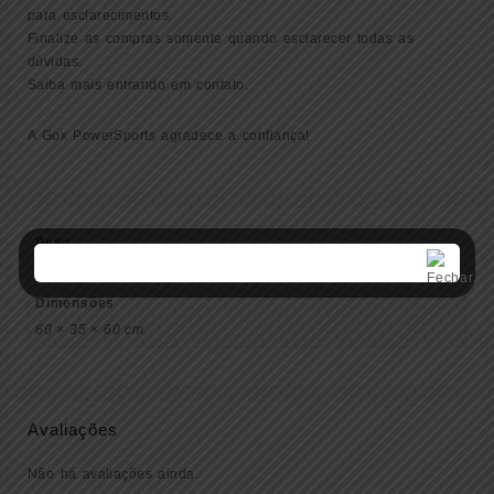
para esclarecimentos.
Finalize as compras somente quando esclarecer todas as
dúvidas.
Saiba mais entrando em contato.
A Gox PowerSports agradece a confiança!
Peso
3 kg
Dimensões
60 × 35 × 60 cm
Avaliações
Não há avaliações ainda.