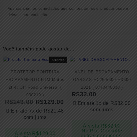
Apenas clientes conectados que compraram este produto podem
deixar uma avaliação.
Você também pode gostar de…
Oferta!
PROTETOR PONTEIRA
ANEL DE ESCAPAMENTO
ESCAPAMENTO RTM Motos
GASGAS EC250/300 EX300
2t 4t Off Road Universal (
2021 ( 0770440030 )
R$
32.00
000219 )
R$
149.00
R$
129.00
Em até 1x de
R$
32.00
sem juros
Em até 7x de
R$
21.48
com juros
À vista
R$
32.00
No Pix. Consulte
À vista
R$
129.00
outras condições.