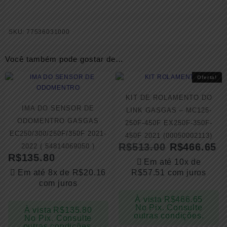
SKU:
77536031000
Você também pode gostar de…
Oferta!
KIT DE ROLAMENTO DO
IMA DO SENSOR DE
LINK GASGAS – MC125-
ODOMENTRO GASGAS
250F-450F EX250F-350F-
EC250/300/250F/350F 2021-
450F 2021 (00050002113)
R$
513.00
R$
466.65
2022 ( 54814069050 )
R$
135.80
Em até 10x de
Em até 8x de
R$
20.16
R$
57.51
com juros
com juros
À vista
R$
466.65
No Pix. Consulte
À vista
R$
135.80
outras condições.
No Pix. Consulte
outras condições.