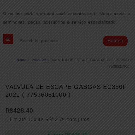
Skip
to
O melhor para o offroad você encontra aqui: Motos novas e
content
seminovas, peças, acessórios e serviço especializado.
Search
Home
Produtos
VALVULA DE ESCAPE GASGAS EC350F 2021 (
77536031000 )
VALVULA DE ESCAPE GASGAS EC350F
2021 ( 77536031000 )
R$
428.40
Em até 10x de
R$
52.79
com juros