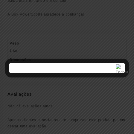
Saiba mais entrando em contato.
A Gox PowerSports agradece a confiança!
Peso
1 kg
Dimensões
20 × 15 × 20 cm
Avaliações
Não há avaliações ainda.
Apenas clientes conectados que compraram este produto podem
deixar uma avaliação.