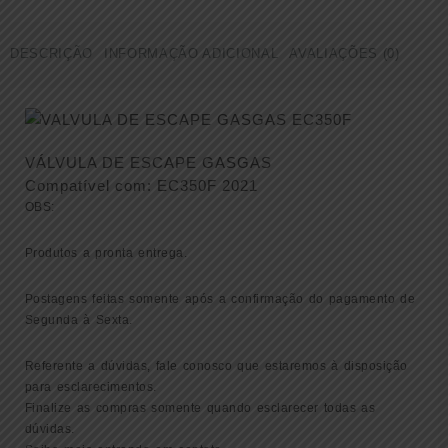
ESCAPE
GASGAS
DESCRIÇÃO
INFORMAÇÃO ADICIONAL
AVALIAÇÕES (0)
EC350F
2021
(
77536031000
)
quantidade
VÁLVULA DE ESCAPE GASGAS
Compatível com: EC350F 2021
OBS:
Produtos a pronta entrega.
Postagens feitas somente após a confirmação do pagamento de
Segunda à Sexta.
Referente a dúvidas, fale conosco que estaremos à disposição
para esclarecimentos.
Finalize as compras somente quando esclarecer todas as
dúvidas.