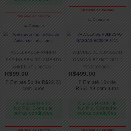
Adicionar ao carrinho
Adicionar ao carrinho
⇆
Compare
⇆
Compare
ACELERADOR PUNHO
VALVULA DE ADMISSAO
RÁPIDO SEM ROLAMENTO
GASGAS EC350F 2021 (
ANKER 4T ( 000524 )
77536030000 )
R$
99.00
R$
499.00
Em até 5x de
R$
22.23
Em até 10x de
com juros
R$
61.49
com juros
À vista
R$
99.00
À vista
R$
499.00
No Pix. Consulte
No Pix. Consulte
outras condições.
outras condições.
Adicionar ao carrinho
Adicionar ao carrinho