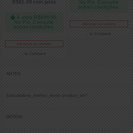
R$
61.49
com juros
No Pix. Consulte
outras condições.
À vista
R$
499.00
No Pix. Consulte
Adicionar ao carrinho
outras condições.
⇆
Compare
Adicionar ao carrinho
⇆
Compare
ANTES
[calculadora_melhor_envio product_id="
DEPOIS