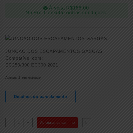
À vista
R$
168.00
No Pix. Consulte outras condições.
JUNCAO DOS ESCAPAMENTOS GASGAS
Compatível com:
EC250/300 EC300 2021
Apenas 2 em estoque
Detalhes do parcelamento
JUNCAO
-
+
Adicionar ao carrinho
DOS