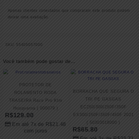
Apenas clientes conectados que compraram este produto podem
deixar uma avaliação.
SKU:
55405057000
Você também pode gostar de…
PROTETOR DE
BORRACHA QUE SEGURA O
ROLAMENTO RODA
TRI PE GASGAS
TRASEIRA Race Pro Ktm
EC250/300/250F/350F
Husqvarna ( 000079 )
R$
129.00
EX300/250F/350F/450F 2021
( 50303018000 )
Em até 7x de
R$
21.48
R$
65.80
com juros
Em até 3x de
R$
23.71