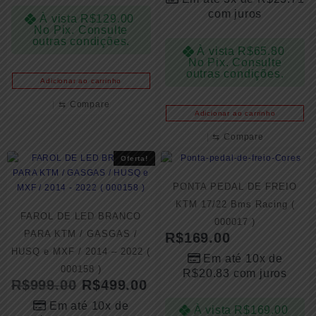
com juros
À vista
R$
129.00
No Pix. Consulte
outras condições.
À vista
R$
65.80
No Pix. Consulte
outras condições.
Adicionar ao carrinho
⇆
Compare
Adicionar ao carrinho
⇆
Compare
Oferta!
PONTA PEDAL DE FREIO
KTM 17/22 Bms Racing (
FAROL DE LED BRANCO
000017 )
PARA KTM / GASGAS /
R$
169.00
HUSQ e MXF / 2014 – 2022 (
Em até 10x de
000158 )
R$
20.83
com juros
R$
999.00
R$
499.00
Em até 10x de
À vista
R$
169.00