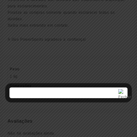
para esclarecimentos.
Finalize as compras somente quando esclarecer todas as
dúvidas.
Saiba mais entrando em contato.
A Gox PowerSports agradece a confiança!
Peso
1 kg
Dimensões
20 × 22 × 20 cm
Avaliações
Não há avaliações ainda.