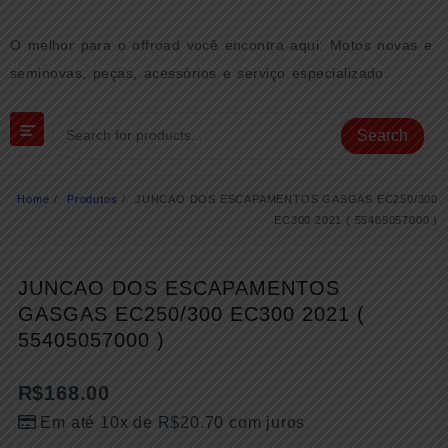
Skip
to
O melhor para o offroad você encontra aqui: Motos novas e
content
seminovas, peças, acessórios e serviço especializado.
Search
Home
Produtos
JUNCAO DOS ESCAPAMENTOS GASGAS EC250/300
EC300 2021 ( 55405057000 )
JUNCAO DOS ESCAPAMENTOS
GASGAS EC250/300 EC300 2021 (
55405057000 )
R$
168.00
Em até 10x de
R$
20.70
com juros