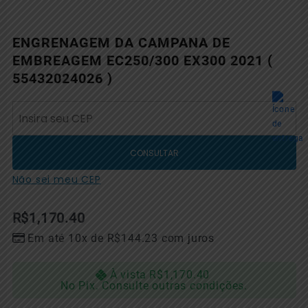
ENGRENAGEM DA CAMPANA DE
EMBREAGEM EC250/300 EX300 2021 (
55432024026 )
CONSULTAR
Não sei meu CEP
R$
1,170.40
Em até 10x de
R$
144.23
com juros
À vista
R$
1,170.40
No Pix. Consulte outras condições.