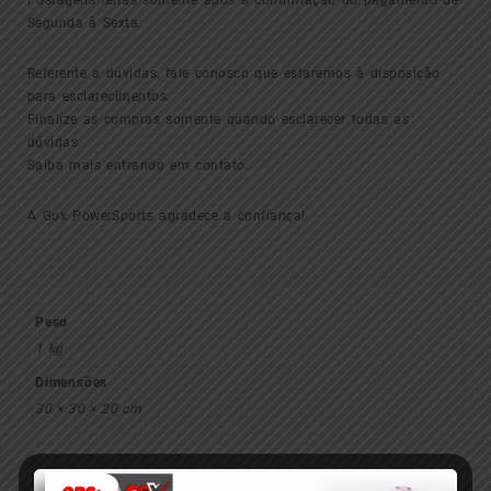
Segunda à Sexta.
Referente a dúvidas, fale conosco que estaremos à disposição
para esclarecimentos.
Finalize as compras somente quando esclarecer todas as
dúvidas.
Saiba mais entrando em contato.
A Gox PowerSports agradece a confiança!
Peso
1 kg
Dimensões
30 × 30 × 20 cm