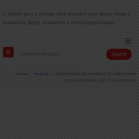
Skip
to
O melhor para o offroad você encontra aqui: Motos novas e
content
seminovas, peças, acessórios e serviço especializado.
Search
Home
Produtos
ENGRENAGEM DA CAMPANA DE EMBREAGEM
EC250/300 EX300 2021 ( 55432024026 )