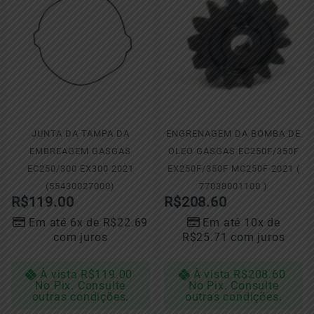
JUNTA DA TAMPA DA
ENGRENAGEM DA BOMBA DE
EMBREAGEM GASGAS
OLEO GASGAS EC250F/350F
EC250/300 EX300 2021
EX250F/350F MC250F 2021 (
(55430027000)
77038001100 )
R$
119.00
R$
208.60
Em até 6x de
R$
22.69
Em até 10x de
com juros
R$
25.71
com juros
À vista
R$
119.00
À vista
R$
208.60
No Pix. Consulte
No Pix. Consulte
outras condições.
outras condições.