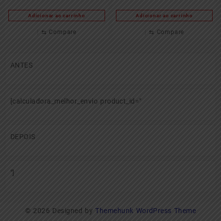
Adicionar ao carrinho
Adicionar ao carrinho
⇆
Compare
⇆
Compare
ANTES
[calculadora_melhor_envio product_id="
DEPOIS
"]
© 2026
Designed by
Themehunk WordPress Theme