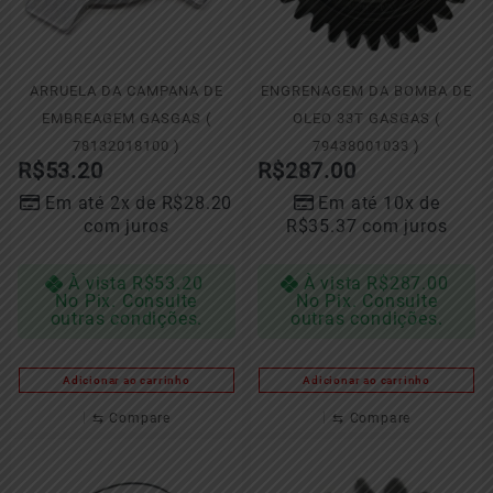
ARRUELA DA CAMPANA DE
ENGRENAGEM DA BOMBA DE
EMBREAGEM GASGAS (
OLEO 33T GASGAS (
78132018100 )
79438001033 )
R$
53.20
R$
287.00
Em até 2x de
R$
28.20
Em até 10x de
com juros
R$
35.37
com juros
À vista
R$
53.20
À vista
R$
287.00
No Pix. Consulte
No Pix. Consulte
outras condições.
outras condições.
Adicionar ao carrinho
Adicionar ao carrinho
⇆
Compare
⇆
Compare