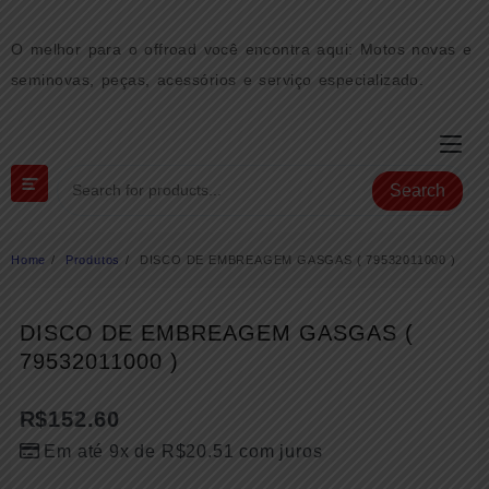
Skip
to
O melhor para o offroad você encontra aqui: Motos novas e
content
seminovas, peças, acessórios e serviço especializado.
Search
Home
Produtos
DISCO DE EMBREAGEM GASGAS ( 79532011000 )
DISCO DE EMBREAGEM GASGAS (
79532011000 )
R$
152.60
Em até 9x de
R$
20.51
com juros