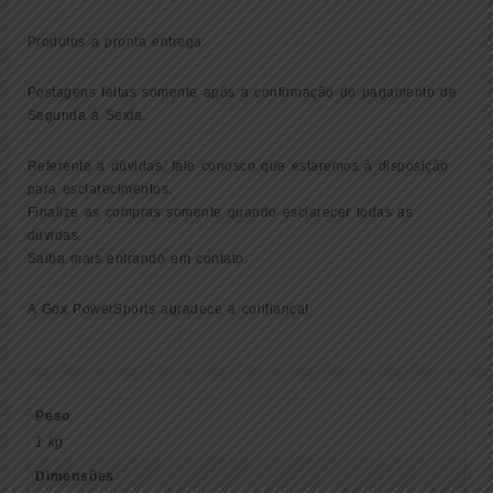
Produtos a pronta entrega.
Postagens feitas somente após a confirmação do pagamento de
Segunda à Sexta.
Referente a dúvidas, fale conosco que estaremos à disposição
para esclarecimentos.
Finalize as compras somente quando esclarecer todas as
dúvidas.
Saiba mais entrando em contato.
A Gox PowerSports agradece a confiança!
Peso
1 kg
Dimensões