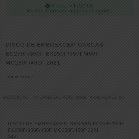
À vista
R$
152.60
No Pix. Consulte outras condições.
DISCO DE EMBREAGEM GASGAS
EC250F/350F EX250F/350F/450F
MC250F/450F 2021
Fora de estoque
DESCRIÇÃO
INFORMAÇÃO ADICIONAL
AVALIAÇÕES (0)
DISCO DE EMBREAGEM GASGAS EC250F/350F
EX250F/350F/450F MC250F/450F 2021
OBS: