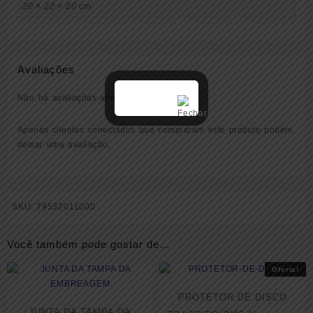
20 × 22 × 20 cm
Avaliações
Não há avaliações ainda.
Apenas clientes conectados que compraram este produto podem
deixar uma avaliação.
SKU:
79532011000
Você também pode gostar de…
Oferta!
PROTETOR DE DISCO
JUNTA DA TAMPA DA