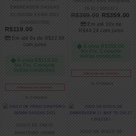
TRASEIRO BMS Husqvarna
EMBREAGEM GASGAS
18-22 ( 000132 )
R$
369.00
R$
359.00
EC250/300 EX300 2021
(55430027000)
Em até 10x de
R$
119.00
R$
44.24
com juros
Em até 6x de
R$
22.69
com juros
À vista
R$
359.00
No Pix. Consulte
outras condições.
À vista
R$
119.00
No Pix. Consulte
outras condições.
Adicionar ao carrinho
⇆
Compare
Adicionar ao carrinho
⇆
Compare
DISCO DE FREIO
JOGO DE DISCO DE
DIANTEIRO 260MM