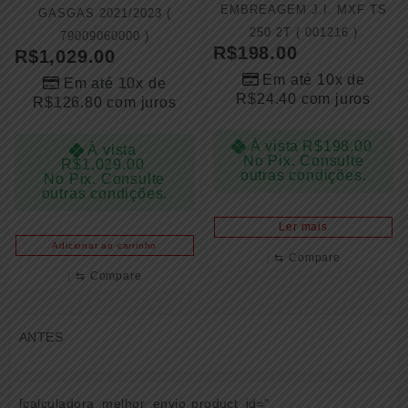
EMBREAGEM J.I. MXF TS
GASGAS 2021/2023 (
250 2T ( 001216 )
79009060000 )
R$
198.00
R$
1,029.00
Em até 10x de
Em até 10x de
R$
24.40
com juros
R$
126.80
com juros
À vista
R$
198.00
À vista
No Pix. Consulte
R$
1,029.00
outras condições.
No Pix. Consulte
outras condições.
Ler mais
Adicionar ao carrinho
⇆
Compare
⇆
Compare
ANTES
[calculadora_melhor_envio product_id="