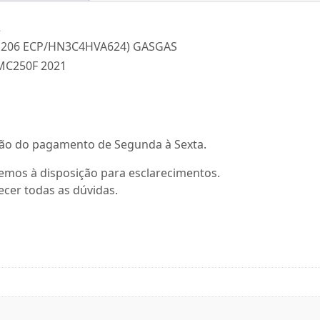
GASGAS
EC250F/350F
EX250F/350F
J206 ECP/HN3C4HVA624) GASGAS
MC250F
 MC250F 2021
2021
(
77330082200
)
ção do pagamento de Segunda à Sexta.
quantidade
remos à disposição para esclarecimentos.
cer todas as dúvidas.