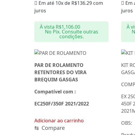
Em até 10x de
R$
136.29
com
Em 
juros
juros
À vista
R$
1,106.00
À v
No Pix. Consulte outras
N
condições.
PAR DE ROLAMENTO
KIT 
RETENTORES DO VIRA
GASG
BREQUIM GASGAS
COMP
Compatível com :
EX 25
EC250F/350F 2021/2022
450F 
2021M
Adicionar ao carrinho
OBS:
⇆
Compare
Produ