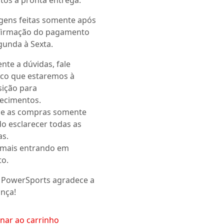
gens feitas somente após
firmação do pagamento
gunda à Sexta.
nte a dúvidas, fale
co que estaremos à
sição para
recimentos.
ize as compras somente
o esclarecer todas as
as.
 mais entrando em
to.
 PowerSports agradece a
ança!
onar ao carrinho