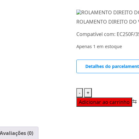
ROLAMENTO DIREITO DO 
Compatível com: EC250F/3
Apenas 1 em estoque
Detalhes do parcelamen
ROLAMENTO
-
+
DIREITO
⇆
Adicionar ao carrinho
DO
VIRA-
BREQUIN
(NJ206
Avaliações (0)
ECP/HN3C4HVA624)