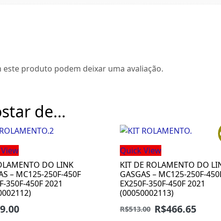
 este produto podem deixar uma avaliação.
star de…
 View
Quick View
ROLAMENTO DO LINK
KIT DE ROLAMENTO DO LI
S – MC125-250F-450F
GASGAS – MC125-250F-450
F-350F-450F 2021
EX250F-350F-450F 2021
0002112)
(00050002113)
9.00
R$
466.65
R$
513.00