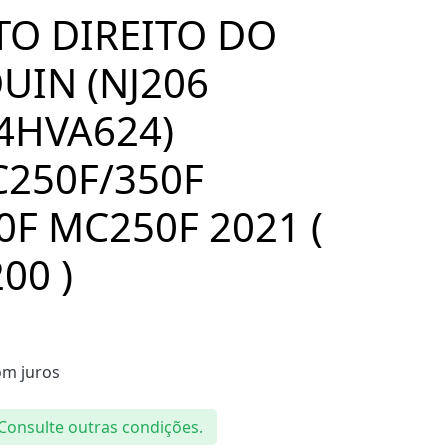
O DIREITO DO
UIN (NJ206
4HVA624)
C250F/350F
0F MC250F 2021 (
00 )
m juros
 Consulte outras condições.