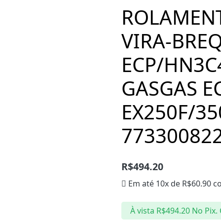
ROLAMENT
VIRA-BREQ
ECP/HN3C
GASGAS E
EX250F/35
773300822
R$
494.20
Em até 10x de
R$
60.90
co
À vista
R$
494.20
No Pix.