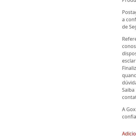
Posta
a con
de Se
Refere
conos
dispo
escla
Final
quand
dúvid
Saiba
conta
A Gox
confi
Adici