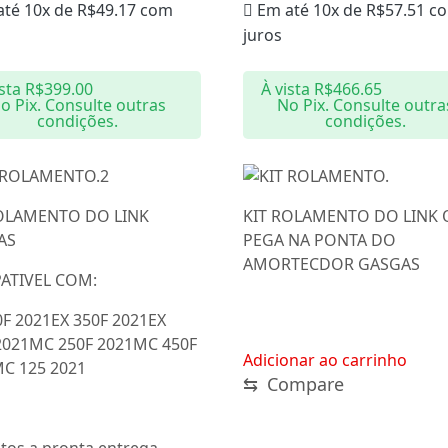
até 10x de
R$
49.17
com
Em até 10x de
R$
57.51
c
juros
ista
R$
399.00
À vista
R$
466.65
o Pix. Consulte outras
No Pix. Consulte outra
condições.
condições.
ROLAMENTO DO LINK
KIT ROLAMENTO DO LINK 
AS
PEGA NA PONTA DO
AMORTECDOR GASGAS
ATIVEL COM:
0F 2021EX 350F 2021EX
2021MC 250F 2021MC 450F
Adicionar ao carrinho
C 125 2021
⇆
Compare
tos a pronta entrega.