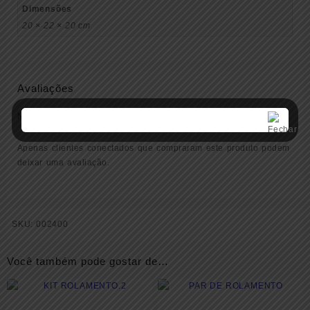
Dimensões
20 × 22 × 20 cm
Avaliações
Não há avaliações ainda.
Apenas clientes conectados que compraram este produto podem
deixar uma avaliação.
SKU:
002400
Você também pode gostar de…