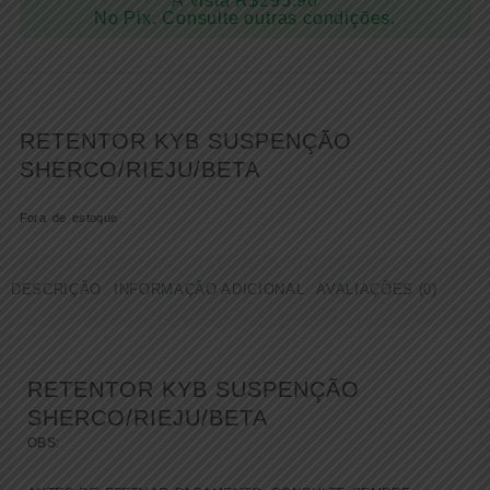
À vista
R$
295.90
No Pix. Consulte outras condições.
RETENTOR KYB SUSPENÇÃO
SHERCO/RIEJU/BETA
Fora de estoque
DESCRIÇÃO
INFORMAÇÃO ADICIONAL
AVALIAÇÕES (0)
RETENTOR KYB SUSPENÇÃO
SHERCO/RIEJU/BETA
OBS: