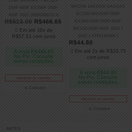
LINK GASGAS – MC125-
MACHA 14X24X6 GASGAS
250F-450F EX250F-350F-
EC250/300/250F/350F
450F 2021 (00050002113)
R$
513.00
R$
466.65
EX300/250F/350F/450F
MC125/250F/450F 2021 /
Em até 10x de
2022 ( 0760142460 )
R$
57.51
com juros
R$
44.80
Em até 2x de
R$
23.75
À vista
R$
466.65
No Pix. Consulte
com juros
outras condições.
À vista
R$
44.80
No Pix. Consulte
Adicionar ao carrinho
outras condições.
⇆
Compare
Adicionar ao carrinho
⇆
Compare
ANTES