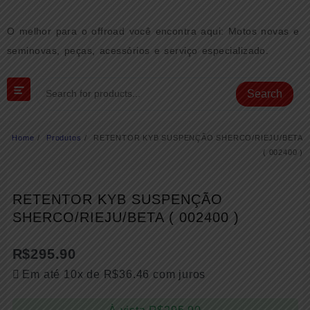
Skip
to
O melhor para o offroad você encontra aqui: Motos novas e
content
seminovas, peças, acessórios e serviço especializado.
Search
Home
Produtos
RETENTOR KYB SUSPENÇÃO SHERCO/RIEJU/BETA
( 002400 )
RETENTOR KYB SUSPENÇÃO
SHERCO/RIEJU/BETA ( 002400 )
R$
295.90
Em até 10x de
R$
36.46
com juros