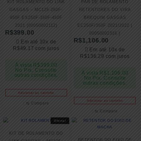
KIT ROLAMENTO DO LINK
PAR DE ROLAMENTO
GASGAS – MC125-250F-
RETENTORES DO VIRA
450F EX250F-350F-450F
BREQUIM GASGAS
2021 (00050002112)
EC250F/350F 2021/2022 (
R$
399.00
00050002316 )
R$
1,106.00
Em até 10x de
R$
49.17
com juros
Em até 10x de
R$
136.29
com juros
À vista
R$
399.00
No Pix. Consulte
À vista
R$
1,106.00
outras condições.
No Pix. Consulte
outras condições.
Adicionar ao carrinho
Adicionar ao carrinho
⇆
Compare
⇆
Compare
Oferta!
KIT DE ROLAMENTO DO
RETENTOR DO EIXO DE