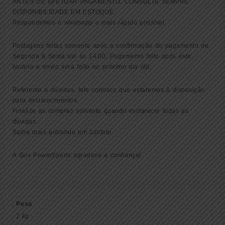
ANTES DE EFETUAR PAGAMENTO, CONSULTE SEMPRE
DISPONIBILIDADE EM ESTOQUE.
Respondemos o whatsapp o mais rápido possível.
Postagens feitas somente após a confirmação do pagamento de
Segunda à Sexta até às 14:00. Pagamento feito após este
horário o envio será feito no próximo dia útil.
Referente a dúvidas, fale conosco que estaremos à disposição
para esclarecimentos.
Finalize as compras somente quando esclarecer todas as
dúvidas.
Saiba mais entrando em contato.
A Gox PowerSports agradece a confiança!
Peso
1 kg