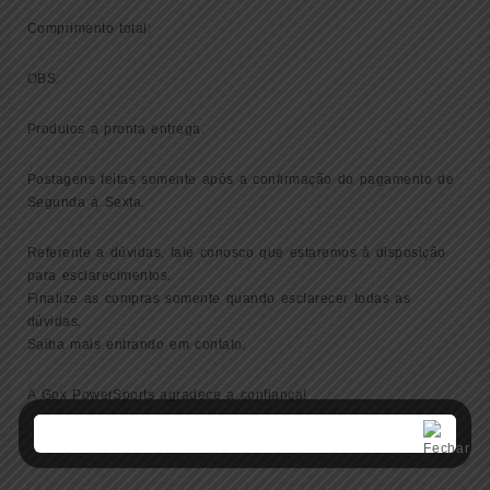
Comprimento total:
OBS:
Produtos a pronta entrega.
Postagens feitas somente após a confirmação do pagamento de
Segunda à Sexta.
Referente a dúvidas, fale conosco que estaremos à disposição
para esclarecimentos.
Finalize as compras somente quando esclarecer todas as
dúvidas.
Saiba mais entrando em contato.
A Gox PowerSports agradece a confiança!