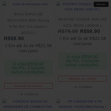
Oferta!
MOLA DUPLA DE
RESPIRO TANQUE BMS 360
DESCANSO BMS Racing
AZUL NEON ( 000235 )
KTM 2017 Em Diante (
R$
79.00
R$
59.90
000114 )
R$
59.90
Em até 3x de
R$
21.58
com juros
Em até 3x de
R$
21.58
com juros
À vista
R$
59.90
No Pix. Consulte
À vista
R$
59.90
outras condições.
No Pix. Consulte
outras condições.
Adicionar ao carrinho
Adicionar ao carrinho
⇆
Compare
⇆
Compare