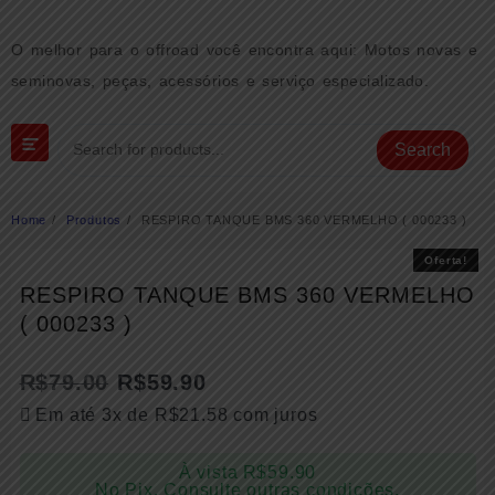
Skip
to
O melhor para o offroad você encontra aqui: Motos novas e
content
seminovas, peças, acessórios e serviço especializado.
Search
Home
Produtos
RESPIRO TANQUE BMS 360 VERMELHO ( 000233 )
Oferta!
Oferta!
RESPIRO TANQUE BMS 360 VERMELHO
( 000233 )
R$
79.00
R$
59.90
Em até 3x de
R$
21.58
com juros
À vista
R$
59.90
No Pix. Consulte outras condições.