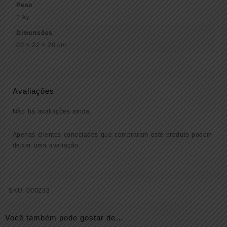
Peso
1 kg
Dimensões
20 × 22 × 20 cm
Avaliações
Não há avaliações ainda.
Apenas clientes conectados que compraram este produto podem
deixar uma avaliação.
SKU:
000233
Você também pode gostar de…