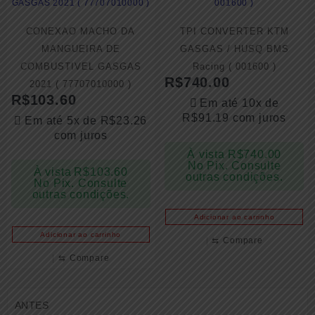
CONEXAO MACHO DA
TPI CONVERTER KTM
MANGUEIRA DE
GASGAS / HUSQ BMS
COMBUSTIVEL GASGAS
Racing ( 001600 )
R$
740.00
2021 ( 77707010000 )
R$
103.60
Em até 10x de
R$
91.19
com juros
Em até 5x de
R$
23.26
com juros
À vista
R$
740.00
No Pix. Consulte
À vista
R$
103.60
outras condições.
No Pix. Consulte
outras condições.
Adicionar ao carrinho
Adicionar ao carrinho
⇆
Compare
⇆
Compare
ANTES