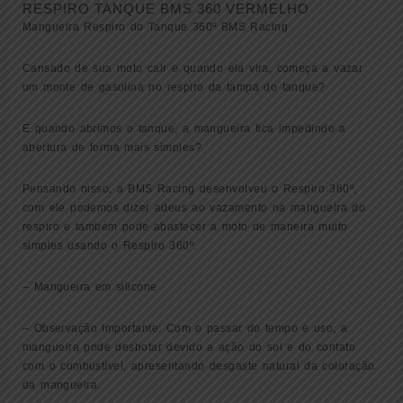
RESPIRO TANQUE BMS 360 VERMELHO
quantidade
Mangueira Respiro do Tanque 360º BMS Racing
Cansado de sua moto cair e quando ela vira, começa a vazar
um monte de gasolina no respiro da tampa do tanque?
E quando abrimos o tanque, a mangueira fica impedindo a
abertura de forma mais simples?
Pensando nisso, a BMS Racing desenvolveu o Respiro 360º,
com ele podemos dizer adeus ao vazamento na mangueira do
respiro e também pode abastecer a moto de maneira muito
simples usando o Respiro 360º.
– Mangueira em silicone
– Observação Importante: Com o passar do tempo e uso, a
mangueira pode desbotar devido a ação do sol e do contato
com o combustível, apresentando desgaste natural da coloração
da mangueira.