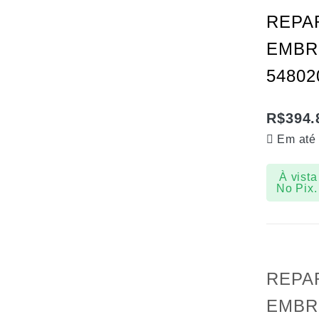
REPA
EMBR
54802
R$
394.
Em até
À vista
No Pix.
REPA
EMBR