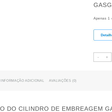
GASG
Apenas 1 
Detal
REP
-
+
DO
CILI
DE
EMB
INFORMAÇÃO ADICIONAL
AVALIAÇÕES (0)
GAS
BRE
(
5480
)
O DO CILINDRO DE EMBREAGEM 
quant