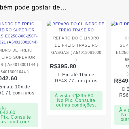
bém pode gostar de…
REPARO DO CILINDRO
K
DE FREIO TRASEIRO
SUP
INDRO DE FREIO
GASGAS ( A54013061000
EC250
TEIRO SUPERIOR
)
5
 ( A54013001144 )
R$
395.80
5
A54013001044 )
5
Em até 10x de
042.60
R$
49
R$
48.77
com juros
Em até 10x de
E
51.71
com juros
R$
6
À vista
R$
395.80
No Pix. Consulte
outras condições.
sta
À vi
,042.60
No 
Pix. Consulte
out
ras condições.