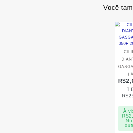
Você tam
CIL
DIAN
GASGAS
( 
R$
2,
R$
2
À vi
R$
2
No 
out