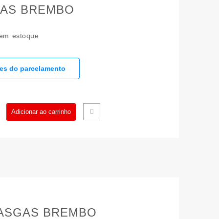
AS BREMBO
em estoque
hes do parcelamento
ARO
Adicionar ao carrinho
NDRO
REAGEM
GAS
MBO
2032000
GASGAS BREMBO
idade