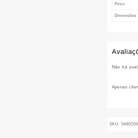
Peso
Dimensões
Avaliaç
Não há aval
Apenas clie
SKU:
548020