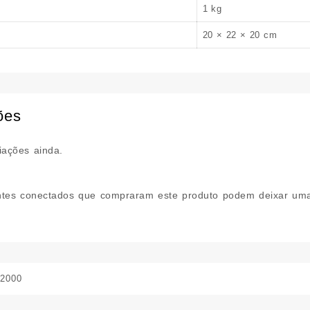
1 kg
20 × 22 × 20 cm
ões
iações ainda.
ntes conectados que compraram este produto podem deixar uma
32000