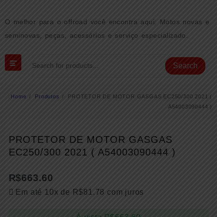
Skip
to
O melhor para o offroad você encontra aqui: Motos novas e
content
seminovas, peças, acessórios e serviço especializado.
Search
Home
Produtos
PROTETOR DE MOTOR GASGAS EC250/300 2021 (
A54003090444 )
PROTETOR DE MOTOR GASGAS
EC250/300 2021 ( A54003090444 )
R$
663.60
Em até 10x de
R$
81.78
com juros