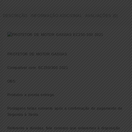
MOTOR
GASGAS
DESCRIÇÃO
INFORMAÇÃO ADICIONAL
AVALIAÇÕES (0)
EC250/300
2021
(
A54003090444
)
quantidade
PROTETOR DE MOTOR GASGAS
Compatível com: EC250/300 2021
OBS:
Produtos a pronta entrega.
Postagens feitas somente após a confirmação do pagamento de
Segunda à Sexta.
Referente a dúvidas, fale conosco que estaremos à disposição