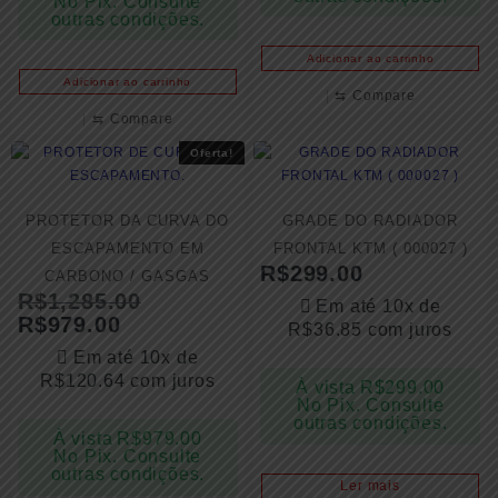
No Pix. Consulte
outras condições.
Adicionar ao carrinho
Adicionar ao carrinho
⇆
Compare
⇆
Compare
Oferta!
PROTETOR DA CURVA DO
GRADE DO RADIADOR
ESCAPAMENTO EM
FRONTAL KTM ( 000027 )
R$
299.00
CARBONO / GASGAS
R$
1,285.00
Em até 10x de
R$
979.00
R$
36.85
com juros
Em até 10x de
R$
120.64
com juros
À vista
R$
299.00
No Pix. Consulte
outras condições.
À vista
R$
979.00
No Pix. Consulte
outras condições.
Ler mais