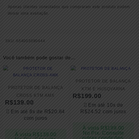
Apenas clientes conectados que compraram este produto podem
deixar uma avaliação.
SKU:
A54003090444
Você também pode gostar de…
PROTETOR DE BALANÇA
PROTETOR DE BALANÇA
KTM E HUSQVARNA
R$
199.00
CROSS KTM AMX
R$
139.00
Em até 10x de
Em até 8x de
R$
20.64
R$
24.52
com juros
com juros
À vista
R$
199.00
No Pix. Consulte
À vista
R$
139.00
outras condições.