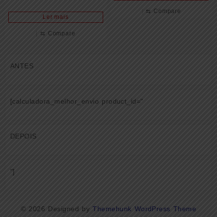
⇆
Compare
Ler mais
⇆
Compare
ANTES
[calculadora_melhor_envio product_id="
DEPOIS
"]
© 2026
Designed by
Themehunk WordPress Theme