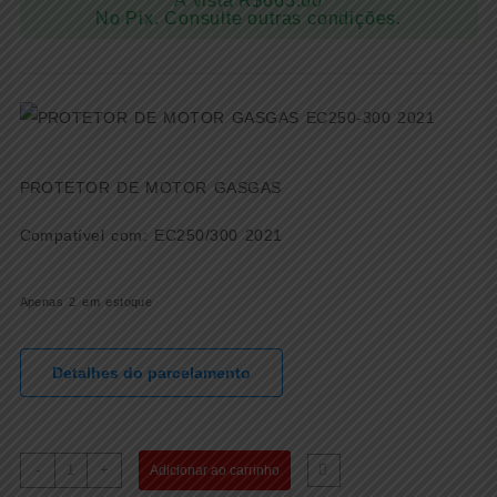
À vista
R$
663.60
No Pix. Consulte outras condições.
PROTETOR DE MOTOR GASGAS
Compatível com: EC250/300 2021
Apenas 2 em estoque
Detalhes do parcelamento
PROTETOR
-
+
Adicionar ao carrinho
DE