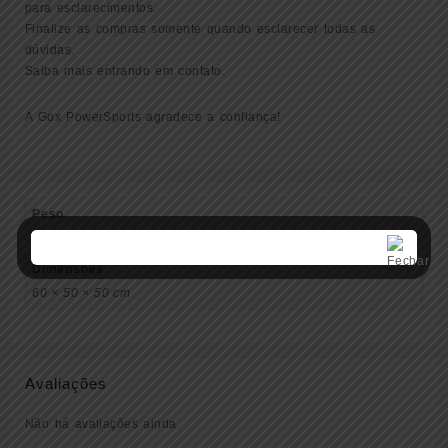
para esclarecimentos.
Finalize as compras somente quando esclarecer todas as
dúvidas.
Saiba mais entrando em contato.
A Gox PowerSports agradece a confiança!
Peso
1 kg
Dimensões
60 × 50 × 50 cm
Avaliações
Não há avaliações ainda.