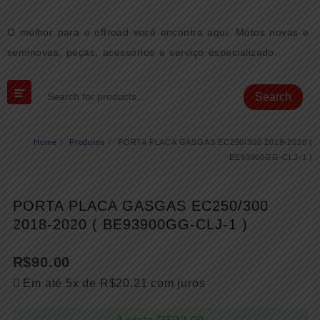
Skip
to
O melhor para o offroad você encontra aqui: Motos novas e
content
seminovas, peças, acessórios e serviço especializado.
Search
Home
Produtos
PORTA PLACA GASGAS EC250/300 2018-2020 (
BE93900GG-CLJ-1 )
PORTA PLACA GASGAS EC250/300
2018-2020 ( BE93900GG-CLJ-1 )
R$
90.00
Em até 5x de
R$
20.21
com juros