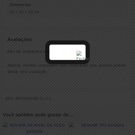
Dimensões
20 × 22 × 20 cm
Avaliações
Não há avaliações ainda.
Apenas clientes conectados que compraram este produto podem
deixar uma avaliação.
SKU:
BE93900GG-CLJ-1
Você também pode gostar de…