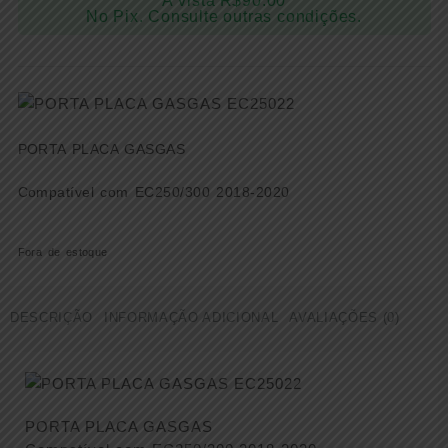
À vista
R$
90.00
No Pix. Consulte outras condições.
PORTA PLACA GASGAS
Compatível com EC250/300 2018-2020
Fora de estoque
DESCRIÇÃO
INFORMAÇÃO ADICIONAL
AVALIAÇÕES (0)
PORTA PLACA GASGAS