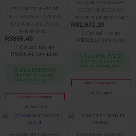
SENSOR TPS GASGAS
SENSOR DE NIVEL DE
EC250/300 EX250/300
OLEO GASGAS EC250/300
2021/2022 ( 55641077044 )
R$
2,671.20
EX250/300 2021/2022 (
55638062000 )
Em até 10x de
R$
855.40
R$
329.17
com juros
Em até 10x de
R$
105.41
com juros
À vista
R$
2,671.20
No Pix. Consulte
outras condições.
À vista
R$
855.40
No Pix. Consulte
outras condições.
Adicionar ao carrinho
⇆
Compare
Adicionar ao carrinho
⇆
Compare
SENSOR MAP GASGAS
SENSOR DE ALTITUDE