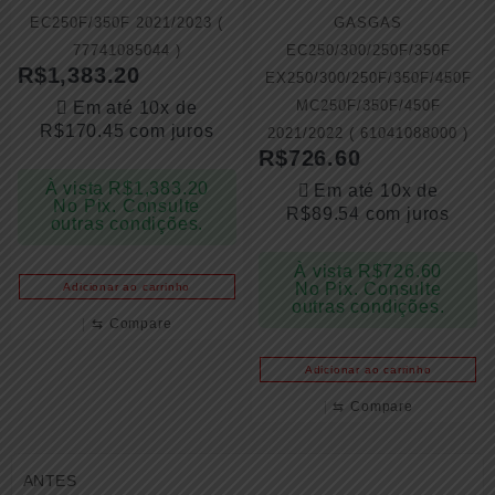
EC250F/350F 2021/2023 (
GASGAS
77741085044 )
EC250/300/250F/350F
R$
1,383.20
EX250/300/250F/350F/450F
MC250F/350F/450F
Em até 10x de
R$
170.45
com juros
2021/2022 ( 61041088000 )
R$
726.60
À vista
R$
1,383.20
Em até 10x de
No Pix. Consulte
R$
89.54
com juros
outras condições.
À vista
R$
726.60
No Pix. Consulte
Adicionar ao carrinho
outras condições.
⇆
Compare
Adicionar ao carrinho
⇆
Compare
ANTES