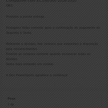
Compatível com EC250/300 2018-2020
OBS:
Produtos a pronta entrega.
Postagens feitas somente após a confirmação do pagamento de
Segunda à Sexta.
Referente a dúvidas, fale conosco que estaremos à disposição
para esclarecimentos.
Finalize as compras somente quando esclarecer todas as
dúvidas.
Saiba mais entrando em contato.
A Gox PowerSports agradece a confiança!
Peso
1 kg