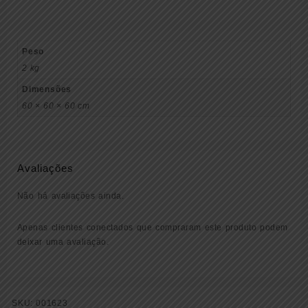
Peso
2 kg
Dimensões
60 × 60 × 60 cm
Avaliações
Não há avaliações ainda.
Apenas clientes conectados que compraram este produto podem
deixar uma avaliação.
SKU:
001623