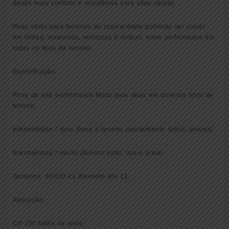
dando mais conforto e resistência para altas cargas.
Pneu misto para terrenos de regularidade podendo ser usado
em trilhas, motocross, velocross e enduro, entre performance em
todos os tipos de terreno.
Especificação:
Pneu de alta performance Misto para atuar em diversos tipos de
terreno.
Intermediário / duro (terra e terreno parcialmente soltos, pedras).
Intermediário / macio (terreno solto, liso e areia).
Tamanho:
80/100-21 dianteiro aro 21.
Aplicação:
Crf 230 todos os anos.