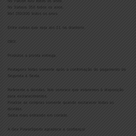
Nx Falcon 400 todos os anos.
Nx Sahara 350 todos os anos.
Mxf 250/300 todos os anos.
Entre outras que seja aro 21 na dianteiro.
OBS:
Produtos a pronta entrega.
Postagens feitas somente após a confirmação do pagamento de
Segunda à Sexta.
Referente a dúvidas, fale conosco que estaremos à disposição
para esclarecimentos.
Finalize as compras somente quando esclarecer todas as
dúvidas.
Saiba mais entrando em contato.
A Gox PowerSports agradece a confiança!