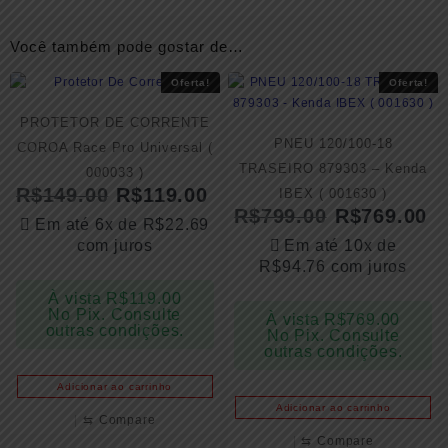
Você também pode gostar de…
Oferta!
Oferta!
PROTETOR DE CORRENTE
PNEU 120/100-18
COROA Race Pro Universal (
TRASEIRO 879303 – Kenda
000033 )
R$
149.00
R$
119.00
IBEX ( 001630 )
R$
799.00
R$
769.00
Em até 6x de
R$
22.69
com juros
Em até 10x de
R$
94.76
com juros
À vista
R$
119.00
No Pix. Consulte
À vista
R$
769.00
outras condições.
No Pix. Consulte
outras condições.
Adicionar ao carrinho
Adicionar ao carrinho
⇆
Compare
⇆
Compare