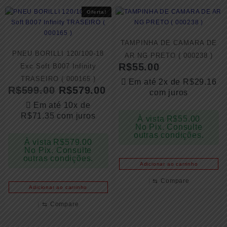
Oferta!
TAMPINHA DE CAMARA DE
PNEU BORILLI 120/100-18
AR NG PRETO ( 000238 )
R$
55.00
Exc Soft B007 Infinity
TRASEIRO ( 000165 )
Em até 2x de
R$
29.16
R$
599.00
R$
579.00
com juros
Em até 10x de
R$
71.35
com juros
À vista
R$
55.00
No Pix. Consulte
outras condições.
À vista
R$
579.00
No Pix. Consulte
outras condições.
Adicionar ao carrinho
⇆
Compare
Adicionar ao carrinho
⇆
Compare