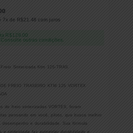
00
é 7x de
R$
21.48
com juros
ta
R$
129.00
 Consulte outras condições.
 DE FREIO TRASEIRO KTM 125 VORTEX
ADA
as de freio sinterizadas VORTEX, foram
idas pensando em você, piloto, que busca melhor
, desempenho e durabilidade. Sua fórmula
a e sinterizada faz aumentar durabilidade e