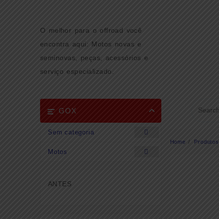
Skip
to
content
O melhor para o offroad você
encontra aqui: Motos novas e
seminovas, peças, acessórios e
serviço especializado.
GOX
Sem categoria
Home
Produtos
Motos
ANTES