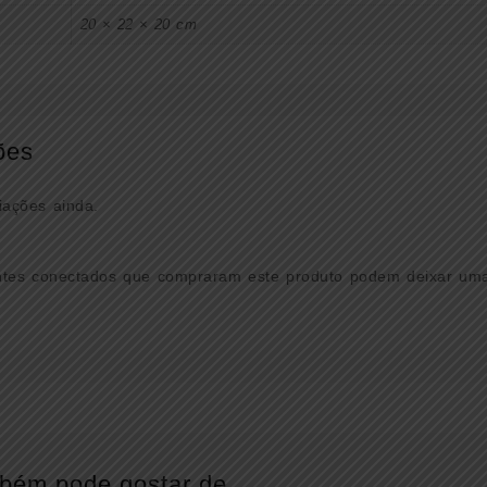
20 × 22 × 20 cm
ões
iações ainda.
ntes conectados que compraram este produto podem deixar uma
bém pode gostar de…