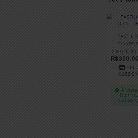
PASTILH
DIANTEI
2021/2023 (
R$
300.0
Em a
R$
36.97
À vista
No Pix.
outras 