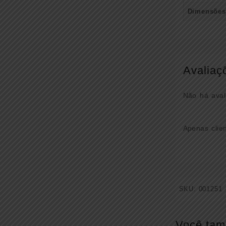
Dimensões
Avaliaç
Não há aval
Apenas clie
SKU:
001251
Você tam