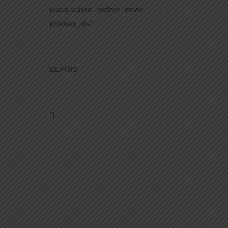
[calculadora_melhor_envio
product_id="
DEPOIS
"]