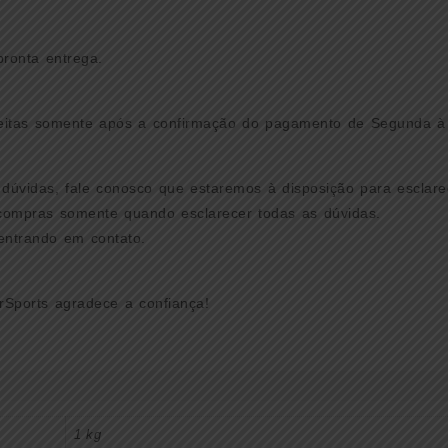
pronta entrega.
eitas somente após a confirmação do pagamento de Segunda à
 dúvidas, fale conosco que estaremos à disposição para esclare
 compras somente quando esclarecer todas as dúvidas.
entrando em contato.
Sports agradece a confiança!
1 kg