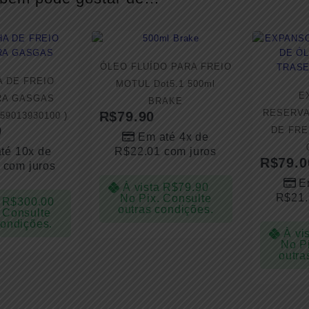
ÓLEO FLUÍDO PARA FREIO
A DE FREIO
MOTUL Dot5.1 500ml
E
RA GASGAS
BRAKE
RESERVA
R$
79.90
 59013930100 )
0
DE FRE
Em até 4x de
té 10x de
R$
22.01
com juros
R$
79.0
com juros
E
À vista
R$
79.90
R$
21
No Pix. Consulte
R$
300.00
outras condições.
 Consulte
condições.
À vi
No P
outra