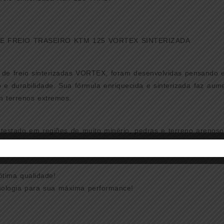
quant
DE FREIO TRASEIRO KTM 125 VORTEX SINTERIZADA
s de freio sinterizadas VORTEX, foram desenvolvidas pensando 
e durabilidade. Sua fórmula enriquecida e sinterizada faz aume
 terrenos extremos.
testado em regiões de muito minério, pedras e terreno arenoso 
um produto com maior durabilidade, frenagem e menor desgaste.
ótima qualidade!
ologia para sua máxima performance!