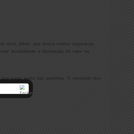
idade
em você, piloto, que busca melhor segurança,
ntar durabilidade e dissipação do calor na
que exige muito das pastilhas. O resultado dos