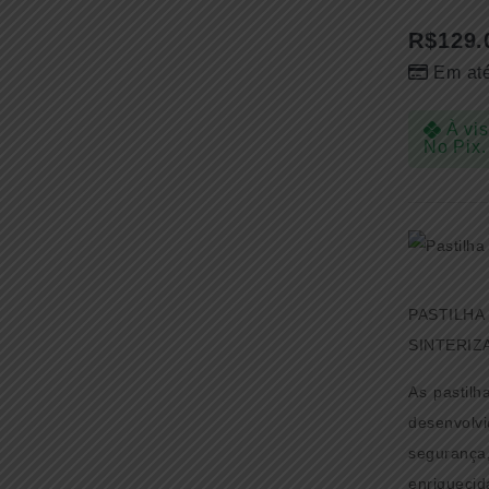
R$
129.
Em at
À vis
No Pix.
PASTILHA
SINTERIZ
As pastilh
desenvolv
segurança
enriquecid