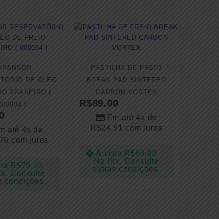
XPANSOR
PASTILHA DE FREIO
TÓRIO DE ÓLEO
BREAK PAD SINTERED
IO TRASEIRO (
CARBON VORTEX
R$
89.00
000094 )
0
Em até 4x de
R$
24.51
com juros
m até 4x de
.76
com juros
À vista
R$
89.00
No Pix. Consulte
sta
R$
79.00
outras condições.
ix. Consulte
s condições.