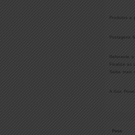
Produtos a 
Postagens f
Referente a
Finalize as
Saiba mais 
A Gox Power
Peso