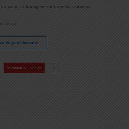
o do calor na frenagem em terrenos extremos.
m estoque
hes do parcelamento
ILHA
Adicionar ao carrinho
O
EIRO
TEX
ERIZADA
18