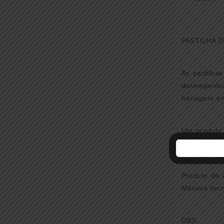
PASTILHA 
As pastilha
desempenho 
frenagem em
Um produto 
testes foi 
Produto de 
Máxima tecn
OBS: