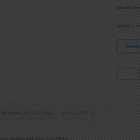
dissipaçã
Apenas 1 e
Detal
PAST
-
+
DE
FREI
TRAS
KTM
125
VOR
INFORMAÇÃO ADICIONAL
AVALIAÇÕES (0)
SINT
(
0000
)