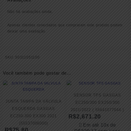
Não há avaliações ainda.
Apenas clientes conectados que compraram este produto podem
deixar uma avaliação.
SKU:
50311051100
Você também pode gostar de…
SENSOR TPS GASGAS
JUNTA TAMPA DA VÁLVULA
EC250/300 EX250/300
ESQUERDA GASGAS
2021/2022 ( 55641077044 )
R$
2,671.20
EC250-300 EX300 2021
(55537006000)
Em até 10x de
R$
75.60