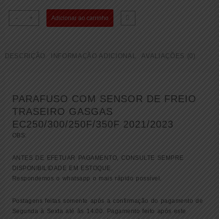
PARAFUSO
-
+
Adicionar ao carrinho
COM
SENSOR
DE
DESCRIÇÃO
INFORMAÇÃO ADICIONAL
AVALIAÇÕES (0)
FREIO
TRASEIRO
GASGAS
EC250/300/250F/350F
PARAFUSO COM SENSOR DE FREIO
2021/2023
(
TRASEIRO GASGAS
50311051100
EC250/300/250F/350F 2021/2023
)
OBS:
quantidade
ANTES DE EFETUAR PAGAMENTO, CONSULTE SEMPRE
DISPONIBILIDADE EM ESTOQUE.
Respondemos o whatsapp o mais rápido possível.
Postagens feitas somente após a confirmação do pagamento de
Segunda à Sexta até às 14:00. Pagamento feito após este