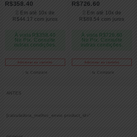
R$
358.40
R$
726.60
Em até 10x de
Em até 10x de
R$
44.17
com juros
R$
89.54
com juros
À vista
R$
358.40
À vista
R$
726.60
No Pix. Consulte
No Pix. Consulte
outras condições.
outras condições.
Adicionar ao carrinho
Adicionar ao carrinho
⇆
Compare
⇆
Compare
ANTES
[calculadora_melhor_envio product_id="