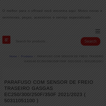
Skip
to
O melhor para o offroad você encontra aqui: Motos novas e
content
seminovas, peças, acessórios e serviço especializado.
Search
Home
Produtos
PARAFUSO COM SENSOR DE FREIO TRASEIRO
GASGAS EC250/300/250F/350F 2021/2023 ( 50311051100 )
PARAFUSO COM SENSOR DE FREIO
TRASEIRO GASGAS
EC250/300/250F/350F 2021/2023 (
50311051100 )