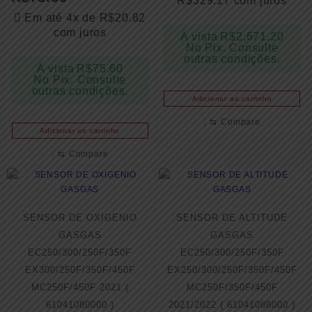
R$
329.17
com juros
Em até 4x de
R$
20.82
com juros
À vista
R$
2,671.20
No Pix. Consulte
outras condições.
À vista
R$
75.60
No Pix. Consulte
outras condições.
Adicionar ao carrinho
⇆
Compare
Adicionar ao carrinho
⇆
Compare
SENSOR DE OXIGENIO
SENSOR DE ALTITUDE
GASGAS
GASGAS
EC250/300/250F/350F
EC250/300/250F/350F
EX300/250F/350F/450F
EX250/300/250F/350F/450F
MC250F/450F 2021 (
MC250F/350F/450F
61041080000 )
2021/2022 ( 61041088000 )