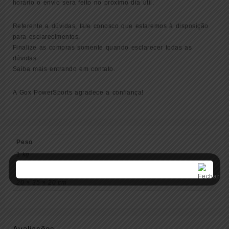
horário o envio será feito no próximo dia útil.
Referente a dúvidas, fale conosco que estaremos à disposição
para esclarecimentos.
Finalize as compras somente quando esclarecer todas as
dúvidas.
Saiba mais entrando em contato.
A Gox PowerSports agradece a confiança!
Peso
1 kg
Dimensões
20 × 35 × 20 cm
Avaliações