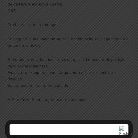
de quebra e evitando gastos.
OBS:
Produtos a pronta entrega.
Postagens feitas somente após a confirmação do pagamento de
Segunda à Sexta.
Referente a dúvidas, fale conosco que estaremos à disposição
para esclarecimentos.
Finalize as compras somente quando esclarecer todas as
dúvidas.
Saiba mais entrando em contato.
A Gox PowerSports agradece a confiança!
Peso
1 kg