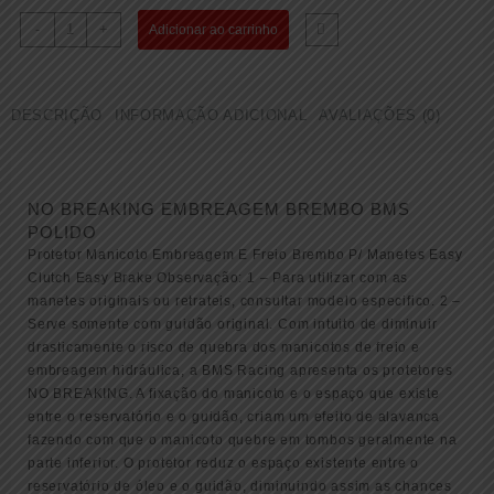
NO
-
+
Adicionar ao carrinho
BREAKING
EMBREAGEM
BREMBO
DESCRIÇÃO
INFORMAÇÃO ADICIONAL
AVALIAÇÕES (0)
BMS
POLIDO
(
000119
NO BREAKING EMBREAGEM BREMBO BMS
)
POLIDO
quantidade
Protetor Manicoto Embreagem E Freio Brembo P/ Manetes Easy
Clutch Easy Brake Observação: 1 – Para utilizar com as
manetes originais ou retrateis, consultar modelo especifico. 2 –
Serve somente com guidão original. Com intuito de diminuir
drasticamente o risco de quebra dos manicotos de freio e
embreagem hidráulica, a BMS Racing apresenta os protetores
NO BREAKING. A fixação do manicoto e o espaço que existe
entre o reservatório e o guidão, criam um efeito de alavanca
fazendo com que o manicoto quebre em tombos geralmente na
parte inferior. O protetor reduz o espaço existente entre o
reservatório de óleo e o guidão, diminuindo assim as chances