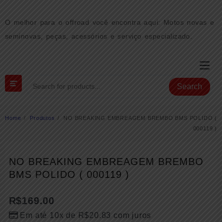
Skip
to
O melhor para o offroad você encontra aqui: Motos novas e
content
seminovas, peças, acessórios e serviço especializado.
Search
Home
Produtos
NO BREAKING EMBREAGEM BREMBO BMS POLIDO (
000119 )
NO BREAKING EMBREAGEM BREMBO
BMS POLIDO ( 000119 )
R$
169.00
Em até 10x de
R$
20.83
com juros