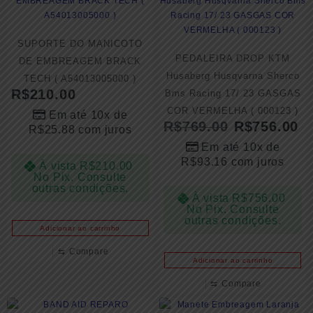
SUPORTE DO MANICOTO
PEDALEIRA DROP KTM
DE EMBREAGEM BRACK
Husaberg Husqvarna Sherco
TECH ( A54013005000 )
R$
210.00
Bms Racing 17/ 23 GASGAS
COR VERMELHA ( 000123 )
Em até 10x de
R$
769.00
R$
756.00
R$
25.88
com juros
Em até 10x de
R$
93.16
com juros
À vista
R$
210.00
No Pix. Consulte
outras condições.
À vista
R$
756.00
No Pix. Consulte
outras condições.
Adicionar ao carrinho
⇆
Compare
Adicionar ao carrinho
⇆
Compare