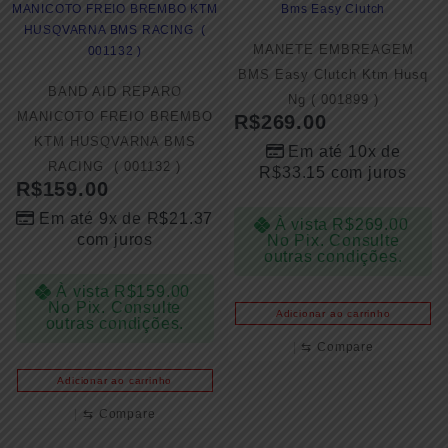
MANETE EMBREAGEM
BMS Easy Clutch Ktm Husq
BAND AID REPARO
Ng ( 001899 )
MANICOTO FREIO BREMBO
R$
269.00
KTM HUSQVARNA BMS
Em até 10x de
RACING ( 001132 )
R$
33.15
com juros
R$
159.00
Em até 9x de
R$
21.37
À vista
R$
269.00
com juros
No Pix. Consulte
outras condições.
À vista
R$
159.00
No Pix. Consulte
Adicionar ao carrinho
outras condições.
⇆
Compare
Adicionar ao carrinho
⇆
Compare