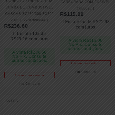
CONECTOR INFERIOR DA
CARBURADA COM FUSÍVEL
BOMBA DE COMBUSTIVEL
( 000090 )
R$
115.00
GASGAS EC250/300 EX300
2021 ( 55707090044 )
Em até 6x de
R$
21.93
R$
236.60
com juros
Em até 10x de
R$
29.16
com juros
À vista
R$
115.00
No Pix. Consulte
outras condições.
À vista
R$
236.60
No Pix. Consulte
outras condições.
Adicionar ao carrinho
⇆
Compare
Adicionar ao carrinho
⇆
Compare
ANTES