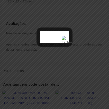
20 × 22 × 20 cm
Avaliações
Não há avaliações ainda.
Apenas clientes conectados que compraram este produto podem
deixar uma avaliação.
SKU:
002189
Você também pode gostar de…