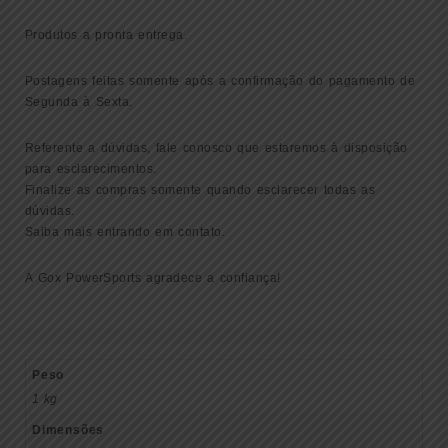
Produtos a pronta entrega.
Postagens feitas somente após a confirmação do pagamento de
Segunda à Sexta.
Referente a dúvidas, fale conosco que estaremos à disposição
para esclarecimentos.
Finalize as compras somente quando esclarecer todas as
dúvidas.
Saiba mais entrando em contato.
A Gox PowerSports agradece a confiança!
Peso
1 kg
Dimensões