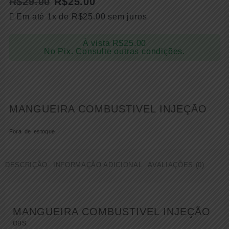
R$
29.00
R$
25.00
Em até 1x de
R$
25.00
sem juros
À vista
R$
25.00
No Pix. Consulte outras condições.
MANGUEIRA COMBUSTIVEL INJEÇÃO
Fora de estoque
DESCRIÇÃO
INFORMAÇÃO ADICIONAL
AVALIAÇÕES (0)
MANGUEIRA COMBUSTIVEL INJEÇÃO
OBS: