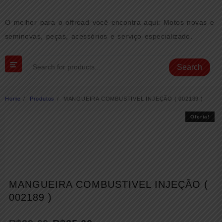
Skip
to
O melhor para o offroad você encontra aqui: Motos novas e
content
seminovas, peças, acessórios e serviço especializado.
Search
Home
Produtos
MANGUEIRA COMBUSTIVEL INJEÇÃO ( 002189 )
Oferta!
Oferta!
MANGUEIRA COMBUSTIVEL INJEÇÃO (
002189 )