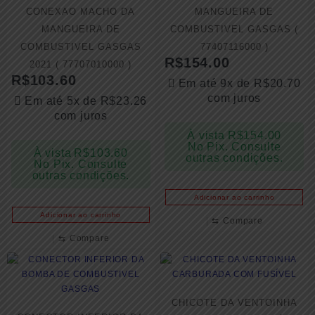
CONEXAO MACHO DA
MANGUEIRA DE
MANGUEIRA DE
COMBUSTIVEL GASGAS (
COMBUSTIVEL GASGAS
77407116000 )
R$
154.00
2021 ( 77707010000 )
R$
103.60
Em até 9x de
R$
20.70
com juros
Em até 5x de
R$
23.26
com juros
À vista
R$
154.00
No Pix. Consulte
À vista
R$
103.60
outras condições.
No Pix. Consulte
outras condições.
Adicionar ao carrinho
Adicionar ao carrinho
⇆
Compare
⇆
Compare
CHICOTE DA VENTOINHA