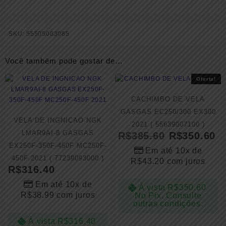
SKU:
55505083085
Você também pode gostar de…
Oferta!
CACHIMBO DE VELA
GASGAS EC250/300 EX300
VELA DE INGNICAO NGK
2021 ( 55639007100 )
LMAR9AI-8 GASGAS
R$
385.60
R$
350.60
EX250F-350F-450F MC250F-
Em até 10x de
450F 2021 ( 77239093000 )
R$
43.20
com juros
R$
316.40
Em até 10x de
À vista
R$
350.60
R$
38.99
com juros
No Pix. Consulte
outras condições.
À vista
R$
316.40