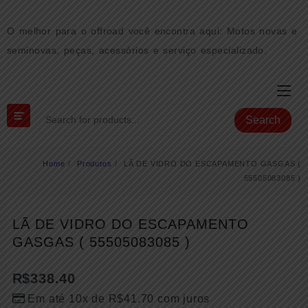
Skip
to
O melhor para o offroad você encontra aqui: Motos novas e
content
seminovas, peças, acessórios e serviço especializado.
Search
Home
Produtos
LÃ DE VIDRO DO ESCAPAMENTO GASGAS (
55505083085 )
LÃ DE VIDRO DO ESCAPAMENTO
GASGAS ( 55505083085 )
R$
338.40
Em até 10x de
R$
41.70
com juros