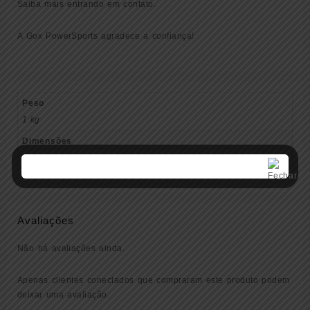
Saiba mais entrando em contato.
A Gox PowerSports agradece a confiança!
Peso
1 kg
Dimensões
20 × 22 × 20 cm
Avaliações
Não há avaliações ainda.
Apenas clientes conectados que compraram este produto podem
deixar uma avaliação.