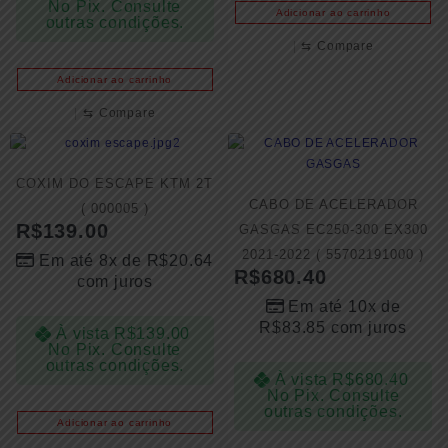
No Pix. Consulte
Adicionar ao carrinho
outras condições.
⇆
Compare
Adicionar ao carrinho
⇆
Compare
COXIM DO ESCAPE KTM 2T
CABO DE ACELERADOR
( 000005 )
R$
139.00
GASGAS EC250-300 EX300
2021-2022 ( 55702191000 )
Em até 8x de
R$
20.64
R$
680.40
com juros
Em até 10x de
R$
83.85
com juros
À vista
R$
139.00
No Pix. Consulte
outras condições.
À vista
R$
680.40
No Pix. Consulte
outras condições.
Adicionar ao carrinho