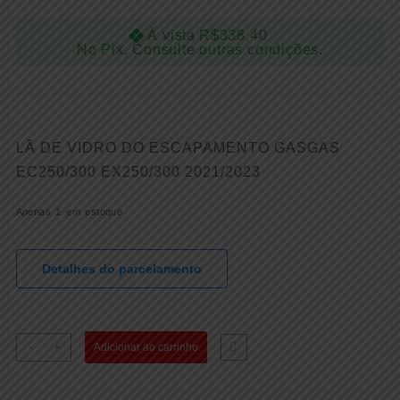
À vista
R$
338.40
No Pix. Consulte outras condições.
LÃ DE VIDRO DO ESCAPAMENTO GASGAS
EC250/300 EX250/300 2021/2023
Apenas 1 em estoque
Detalhes do parcelamento
LÃ
-
+
Adicionar ao carrinho
DE
VIDRO
DO