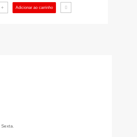
+
Adicionar ao carrinho
MENTO
ULANTE
AS
023
030110
dade
 Sexta.