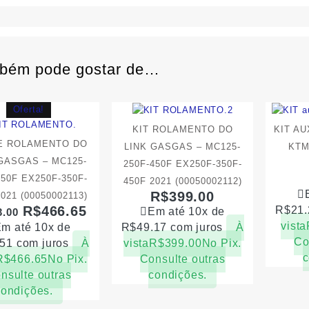
bém pode gostar de…
Oferta!
KIT ROLAMENTO DO
KIT A
DE ROLAMENTO DO
LINK GASGAS – MC125-
KTM
GASGAS – MC125-
250F-450F EX250F-350F-
450F EX250F-350F-
450F 2021 (00050002112)
R$
399.00
2021 (00050002113)
R$
466.65
R$
21.
Em até 10x de
3.00
vista
m até 10x de
R$
49.17
com juros
À
Co
.51
com juros
À
vista
R$
399.00
No Pix.
c
R$
466.65
No Pix.
Consulte outras
nsulte outras
condições.
condições.