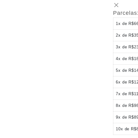
Parcelas
1x de
R$
6
2x de
R$
3
3x de
R$
2
4x de
R$
1
5x de
R$
1
6x de
R$
1
7x de
R$
1
8x de
R$
9
9x de
R$
8
10x de
R$