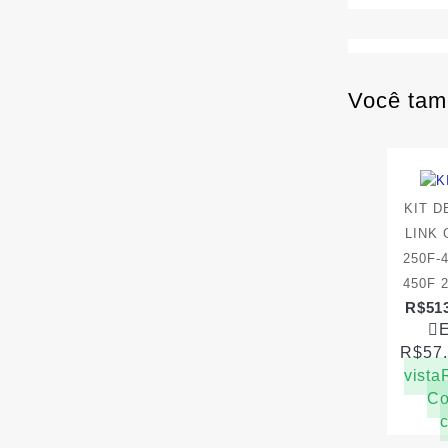
Você tam
KIT 
LINK 
250F-
450F 
R$
51
E
R$
57
vista
Co