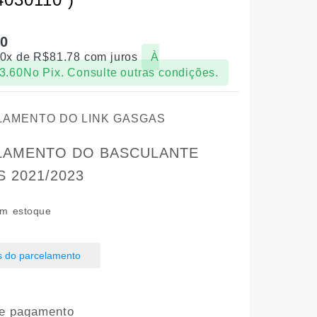
60
10x de
R$
81.78
com juros
À
3.60
No Pix. Consulte outras condições.
LAMENTO DO BASCULANTE
 2021/2023
m estoque
s do parcelamento
e pagamento