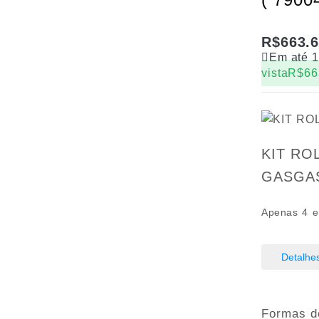
R$
663.
Em até 
vista
R$
66
KIT RO
GASGAS
Apenas 4 e
Detalhe
Formas d