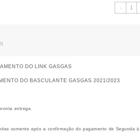
KIT
-
ROLA
DO
BASC
GASG
2021/2
0)
(
79004
)
quanti
AMENTO DO BASCULANTE GASGAS 2021/2023
pronta entrega.
eitas somente após a confirmação do pagamento de Segunda à