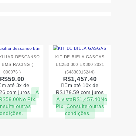
UXILIAR DESCANSO
KIT DE BIELA GASGAS
 BMS RACING (
EC250-300 EX300 2021
000076 )
(54830015244)
R$
59.00
R$
1,457.40
Em até 3x de
Em até 10x de
26
com juros
À
R$
179.59
com juros
R$
59.00
No Pix.
À vista
R$
1,457.40
No
nsulte outras
Pix. Consulte outras
ondições.
condições.