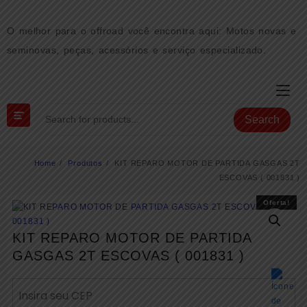
Skip
to
O melhor para o offroad você encontra aqui: Motos novas e
content
seminovas, peças, acessórios e serviço especializado.
Search
Home
Produtos
KIT REPARO MOTOR DE PARTIDA GASGAS 2T
ESCOVAS ( 001831 )
Oferta!
Oferta!
KIT REPARO MOTOR DE PARTIDA
GASGAS 2T ESCOVAS ( 001831 )