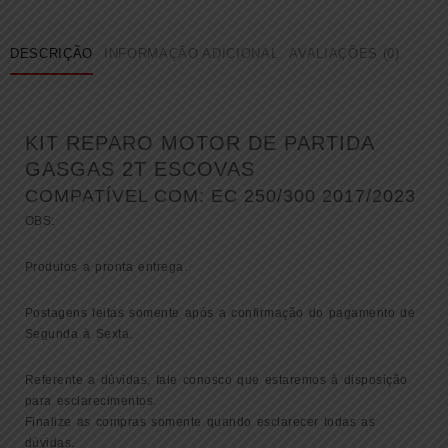
DESCRIÇÃO
INFORMAÇÃO ADICIONAL
AVALIAÇÕES (0)
KIT REPARO MOTOR DE PARTIDA
GASGAS 2T ESCOVAS
COMPATÍVEL COM: EC 250/300 2017/2023
OBS:
Produtos a pronta entrega.
Postagens feitas somente após a confirmação do pagamento de
Segunda à Sexta.
Referente a dúvidas, fale conosco que estaremos à disposição
para esclarecimentos.
Finalize as compras somente quando esclarecer todas as
dúvidas.