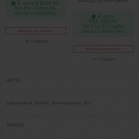
R$
532.35
com juros
À vista
R$
466.65
No Pix. Consulte
outras condições.
À vista
R$
4,320.00
No Pix. Consulte
outras condições.
Adicionar ao carrinho
⇆
Compare
Adicionar ao carrinho
⇆
Compare
ANTES
[calculadora_melhor_envio product_id="
DEPOIS