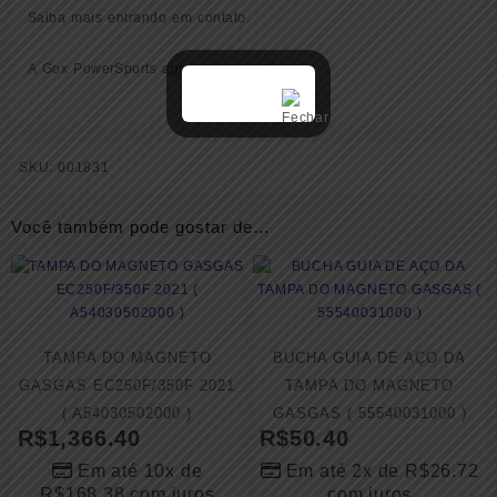
Saiba mais entrando em contato.
A Gox PowerSports agradece a confiança!
SKU:
001831
Você também pode gostar de…
TAMPA DO MAGNETO
BUCHA GUIA DE AÇO DA
GASGAS EC250F/350F 2021
TAMPA DO MAGNETO
( A54030502000 )
GASGAS ( 55540031000 )
R$
1,366.40
R$
50.40
Em até 10x de
Em até 2x de
R$
26.72
R$
168.38
com juros
com juros