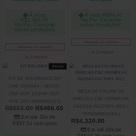
À vista
À vista
R$
50.40
R$
1,366.40
No Pix. Consulte
No Pix. Consulte
outras condições.
outras condições.
Adicionar ao carrinho
Adicionar ao carrinho
⇆
Compare
⇆
Compare
Oferta!
KIT DE ROLAMENTO DO
LINK GASGAS – MC125-
MESA DA COLUNA DE
250F-450F EX250F-350F-
DIRECAO CNC VERMELHA
450F 2021 (00050002113)
GASGAS FACTORY 2021 (
R$
513.00
R$
466.65
79701999021FAA )
Em até 10x de
R$
4,320.00
R$
57.51
com juros
Em até 10x de