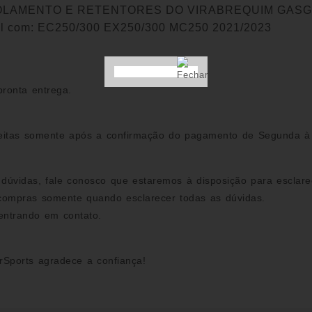
ROLAMENTO E RETENTORES DO VIRABREQUIM GAS
0005
l com: EC250/300 EX250/300 MC250 2021/2023
)
quant
pronta entrega.
eitas somente após a confirmação do pagamento de Segunda à
 dúvidas, fale conosco que estaremos à disposição para esclare
 compras somente quando esclarecer todas as dúvidas.
entrando em contato.
Sports agradece a confiança!