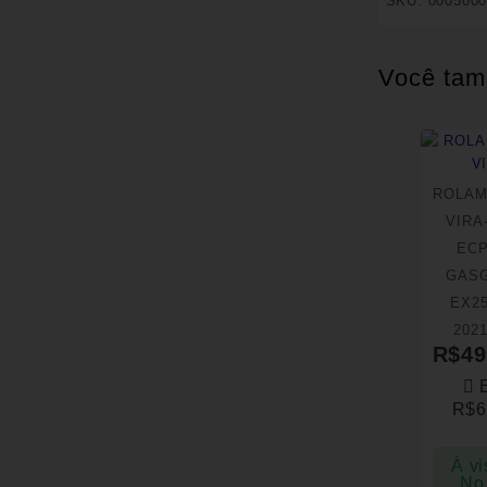
SKU:
000500
Você tam
ROLAM
VIRA
ECP
GASG
EX25
2021
R$
49
R$
6
À vi
No 