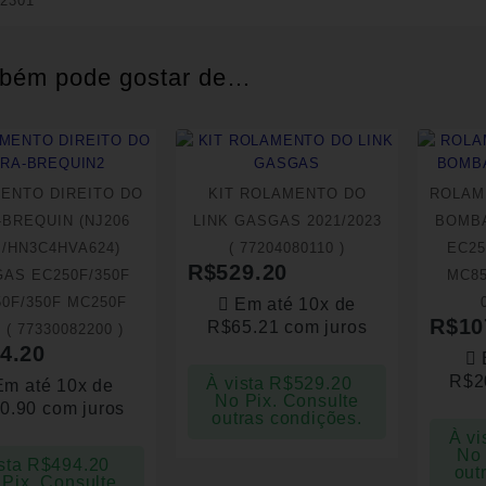
02301
bém pode gostar de…
ENTO DIREITO DO
KIT ROLAMENTO DO
ROLAM
-BREQUIN (NJ206
LINK GASGAS 2021/2023
BOMB
/HN3C4HVA624)
( 77204080110 )
EC25
R$
529.20
AS EC250F/350F
MC85
0F/350F MC250F
Em até 10x de
R$
10
R$
65.21
com juros
 ( 77330082200 )
4.20
R$
2
À vista
R$
529.20
Em até 10x de
No Pix. Consulte
0.90
com juros
outras condições.
À vi
No 
sta
R$
494.20
out
Pix. Consulte