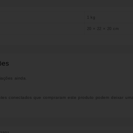
1 kg
20 × 22 × 20 cm
ões
iações ainda.
ntes conectados que compraram este produto podem deixar uma