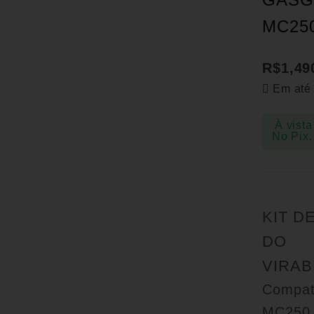
MC250
R$
1,49
Em até
À vista
No Pix.
KIT D
DO
VIRA
Compat
MC250 