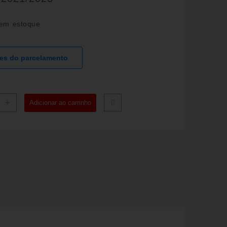
em estoque
hes do parcelamento
+
Adicionar ao carrinho
AMENTO
ENTORES
BREQUIM
GAS
0/300
0/300
0
2023