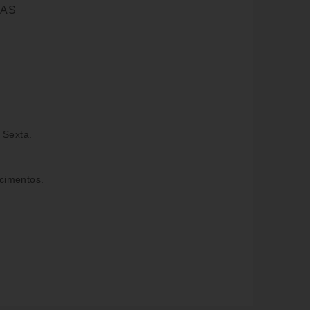
GAS
0002301
idade
 Sexta.
cimentos.