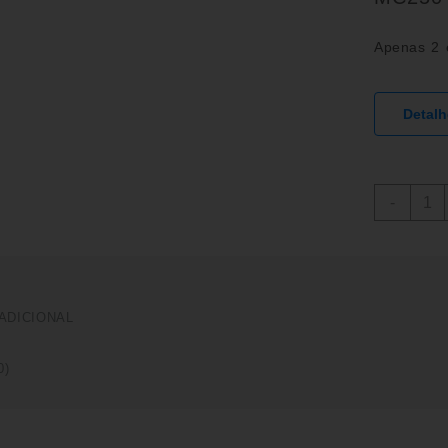
Apenas 2 
Detal
KIT
-
DE
ROL
E
RET
DO
ADICIONAL
VIRA
GAS
EC25
0)
EX25
MC25
2021/
(