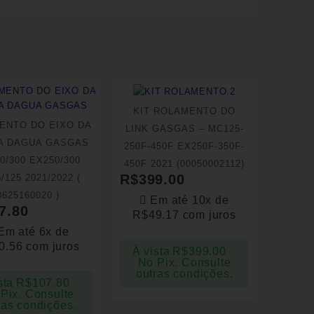
KIT ROLAMENTO DO
ENTO DO EIXO DA
LINK GASGAS – MC125-
A DAGUA GASGAS
250F-450F EX250F-350F-
0/300 EX250/300
450F 2021 (00050002112)
R$
399.00
/125 2021/2022 (
0625160020 )
Em até 10x de
7.80
R$
49.17
com juros
Em até 6x de
0.56
com juros
À vista
R$
399.00
No Pix. Consulte
outras condições.
sta
R$
107.80
Pix. Consulte
ras condições.