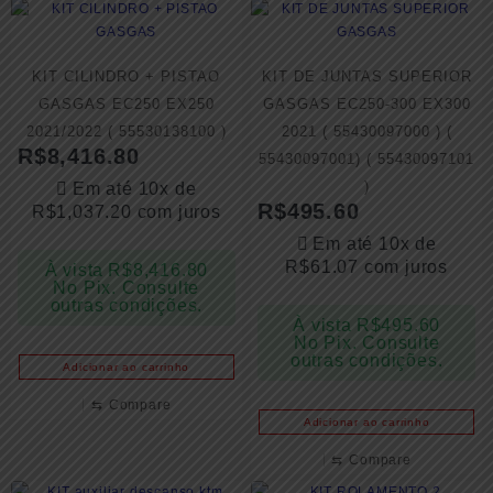
KIT CILINDRO + PISTAO
KIT DE JUNTAS SUPERIOR
GASGAS EC250 EX250
GASGAS EC250-300 EX300
2021/2022 ( 55530138100 )
2021 ( 55430097000 ) (
R$
8,416.80
55430097001) ( 55430097101
)
Em até 10x de
R$
495.60
R$
1,037.20
com juros
Em até 10x de
R$
61.07
com juros
À vista
R$
8,416.80
No Pix. Consulte
outras condições.
À vista
R$
495.60
No Pix. Consulte
outras condições.
Adicionar ao carrinho
⇆
Compare
Adicionar ao carrinho
⇆
Compare