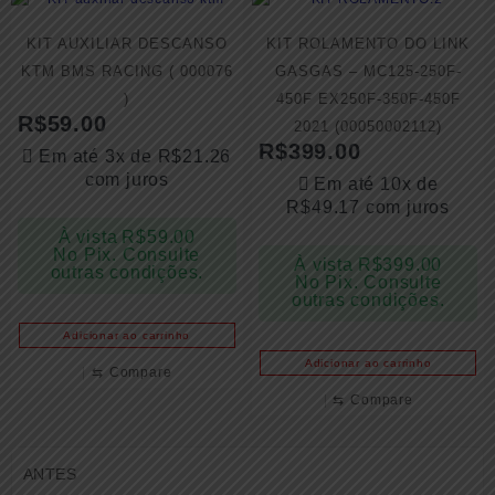
KIT AUXILIAR DESCANSO
KIT ROLAMENTO DO LINK
KTM BMS RACING ( 000076
GASGAS – MC125-250F-
)
450F EX250F-350F-450F
R$
59.00
2021 (00050002112)
R$
399.00
Em até 3x de
R$
21.26
com juros
Em até 10x de
R$
49.17
com juros
À vista
R$
59.00
No Pix. Consulte
À vista
R$
399.00
outras condições.
No Pix. Consulte
outras condições.
Adicionar ao carrinho
Adicionar ao carrinho
⇆
Compare
⇆
Compare
ANTES