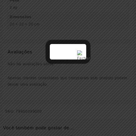
Peso
1 kg
Dimensões
20 × 22 × 20 cm
Avaliações
Não há avaliações ainda.
Apenas clientes conectados que compraram este produto podem
deixar uma avaliação.
SKU:
79430099000
Você também pode gostar de…