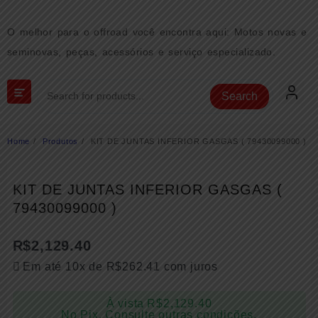
Skip
to
O melhor para o offroad você encontra aqui: Motos novas e
content
seminovas, peças, acessórios e serviço especializado.
Search
Home
Produtos
KIT DE JUNTAS INFERIOR GASGAS ( 79430099000 )
KIT DE JUNTAS INFERIOR GASGAS (
79430099000 )
R$
2,129.40
Em até 10x de
R$
262.41
com juros
À vista
R$
2,129.40
No Pix. Consulte outras condições.