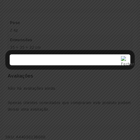
Peso
2 kg
Dimensões
35 × 35 × 32 cm
Avaliações
Não há avaliações ainda.
Apenas clientes conectados que compraram este produto podem
deixar uma avaliação.
SKU:
A44030138000