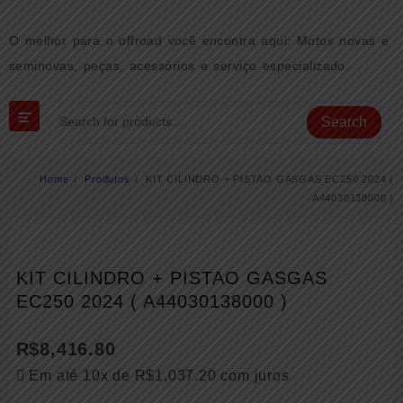
Skip
to
O melhor para o offroad você encontra aqui: Motos novas e
content
seminovas, peças, acessórios e serviço especializado.
Search
Home
Produtos
KIT CILINDRO + PISTAO GASGAS EC250 2024 (
A44030138000 )
KIT CILINDRO + PISTAO GASGAS
EC250 2024 ( A44030138000 )
R$
8,416.80
Em até 10x de
R$
1,037.20
com juros