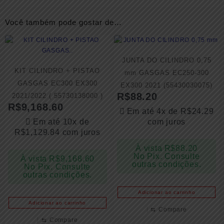
Você também pode gostar de…
JUNTA DO CILINDRO 0,75
KIT CILINDRO + PISTAO
mm GASGAS EC250-300
GASGAS EC300 EX300
EX300 2021 (55430030075)
R$
88.20
2021/2022 ( 55730138000 )
R$
9,168.60
Em até 4x de
R$
24.29
Em até 10x de
com juros
R$
1,129.84
com juros
À vista
R$
88.20
No Pix. Consulte
À vista
R$
9,168.60
outras condições.
No Pix. Consulte
outras condições.
Adicionar ao carrinho
Adicionar ao carrinho
⇆
Compare
⇆
Compare