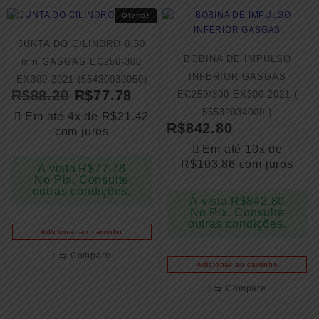
Oferta!
JUNTA DO CILINDRO 0,50
BOBINA DE IMPULSO
mm GASGAS EC250-300
INFERIOR GASGAS
EX300 2021 (55430030050)
R$
88.20
R$
77.78
EC250/300 EX300 2021 (
55539034000 )
Em até 4x de
R$
21.42
R$
842.80
com juros
Em até 10x de
R$
103.86
com juros
À vista
R$
77.78
No Pix. Consulte
outras condições.
À vista
R$
842.80
No Pix. Consulte
outras condições.
Adicionar ao carrinho
⇆
Compare
Adicionar ao carrinho
⇆
Compare