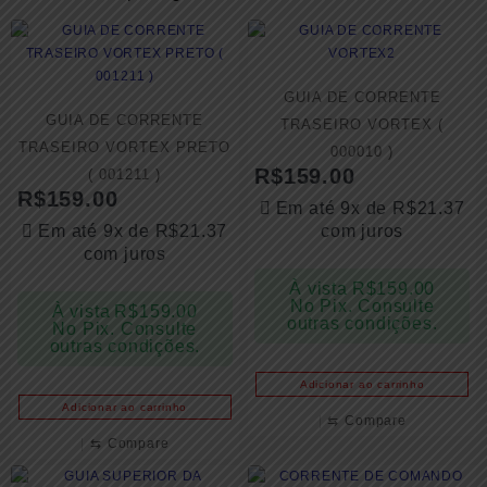
GUIA DE CORRENTE
GUIA DE CORRENTE
TRASEIRO VORTEX (
TRASEIRO VORTEX PRETO
000010 )
R$
159.00
( 001211 )
R$
159.00
Em até 9x de
R$
21.37
Em até 9x de
R$
21.37
com juros
com juros
À vista
R$
159.00
No Pix. Consulte
À vista
R$
159.00
outras condições.
No Pix. Consulte
outras condições.
Adicionar ao carrinho
Adicionar ao carrinho
⇆
Compare
⇆
Compare