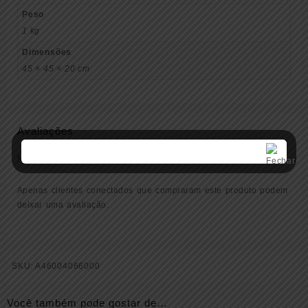
Peso
1 kg
Dimensões
45 × 45 × 20 cm
Avaliações
Não há avaliações ainda.
Apenas clientes conectados que compraram este produto podem
deixar uma avaliação.
SKU:
A46004066000
Você também pode gostar de…