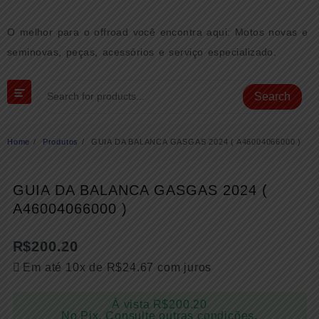
Skip
to
O melhor para o offroad você encontra aqui: Motos novas e
content
seminovas, peças, acessórios e serviço especializado.
Search
Home
Produtos
GUIA DA BALANCA GASGAS 2024 ( A46004066000 )
GUIA DA BALANCA GASGAS 2024 (
A46004066000 )
R$
200.20
Em até 10x de
R$
24.67
com juros
À vista
R$
200.20
No Pix. Consulte outras condições.