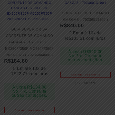
CORRENTE DE COMANDO
GASGAS ( 79236013100 )
R$
840.00
GUIA SUPERIOR DA
Em até 10x de
CORRENTE DE COMANDO
R$
103.51
com juros
GASGAS EC250F/350F
EX250F/350F MC250F/350F
À vista
R$
840.00
2021/2023 ( 79236004000 )
No Pix. Consulte
outras condições.
R$
184.80
Em até 10x de
R$
22.77
com juros
Adicionar ao carrinho
⇆
Compare
À vista
R$
184.80
No Pix. Consulte
outras condições.
Adicionar ao carrinho