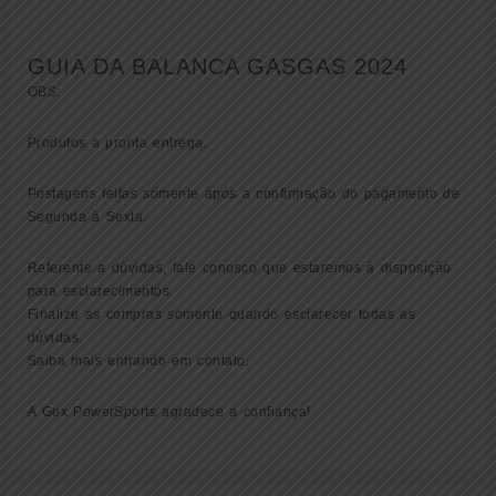
)
quantidade
GUIA DA BALANCA GASGAS 2024
OBS:
Produtos a pronta entrega.
Postagens feitas somente após a confirmação do pagamento de
Segunda à Sexta.
Referente a dúvidas, fale conosco que estaremos à disposição
para esclarecimentos.
Finalize as compras somente quando esclarecer todas as
dúvidas.
Saiba mais entrando em contato.
A Gox PowerSports agradece a confiança!