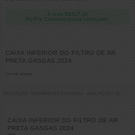
À vista
R$
417.20
No Pix. Consulte outras condições.
CAIXA INFERIOR DO FILTRO DE AR
PRETA GASGAS 2024
Fora de estoque
DESCRIÇÃO
INFORMAÇÃO ADICIONAL
AVALIAÇÕES (0)
CAIXA INFERIOR DO FILTRO DE AR
PRETA GASGAS 2024