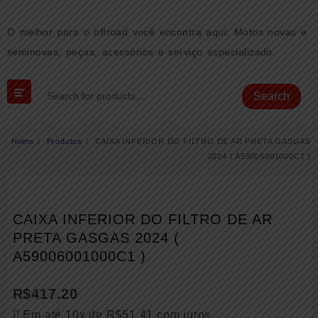
Skip
to
O melhor para o offroad você encontra aqui: Motos novas e
content
seminovas, peças, acessórios e serviço especializado.
Search
Home
Produtos
CAIXA INFERIOR DO FILTRO DE AR PRETA GASGAS
2024 ( A59006001000C1 )
CAIXA INFERIOR DO FILTRO DE AR
PRETA GASGAS 2024 (
A59006001000C1 )
R$
417.20
Em até 10x de
R$
51.41
com juros