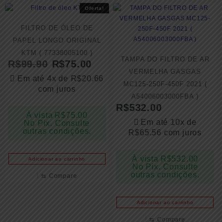
Oferta!
FILTRO DE ÓLEO DE
PAPEL LONGO ORIGINAL
KTM ( 77338005100 )
TAMPA DO FILTRO DE AR
R$
99.90
R$
75.00
VERMELHA GASGAS
Em até 4x de
R$
20.66
MC125-250F-450F 2021 (
com juros
A54006003000FBA )
R$
532.00
À vista
R$
75.00
Em até 10x de
No Pix. Consulte
outras condições.
R$
65.56
com juros
À vista
R$
532.00
Adicionar ao carrinho
No Pix. Consulte
outras condições.
⇆
Compare
Adicionar ao carrinho
⇆
Compare