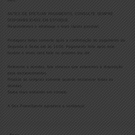
OBS:
ANTES DE EFETUAR PAGAMENTO, CONSULTE SEMPRE
DISPONIBILIDADE EM ESTOQUE.
Respondemos o whatsapp o mais rápido possível.
Postagens feitas somente após a confirmação do pagamento de
Segunda à Sexta até às 14:00. Pagamento feito após este
horário o envio será feito no próximo dia útil.
Referente a dúvidas, fale conosco que estaremos à disposição
para esclarecimentos.
Finalize as compras somente quando esclarecer todas as
dúvidas.
Saiba mais entrando em contato.
A Gox PowerSports agradece a confiança!