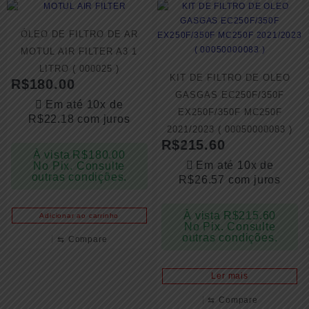
ÓLEO DE FILTRO DE AR
MOTUL AIR FILTER A3 1
LITRO ( 000025 )
KIT DE FILTRO DE OLEO
R$
180.00
GASGAS EC250F/350F
Em até 10x de
EX250F/350F MC250F
R$
22.18
com juros
2021/2023 ( 00050000083 )
R$
215.60
À vista
R$
180.00
Em até 10x de
No Pix. Consulte
outras condições.
R$
26.57
com juros
À vista
R$
215.60
Adicionar ao carrinho
No Pix. Consulte
outras condições.
⇆
Compare
Ler mais
⇆
Compare