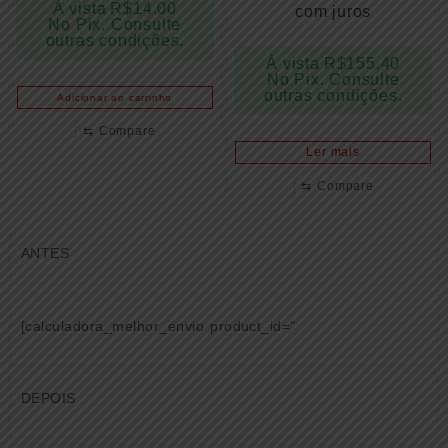
À vista
R$
14.00
com juros
No Pix. Consulte
outras condições.
À vista
R$
155.40
No Pix. Consulte
outras condições.
Adicionar ao carrinho
⇆
Compare
Ler mais
⇆
Compare
ANTES
[calculadora_melhor_envio product_id="
DEPOIS