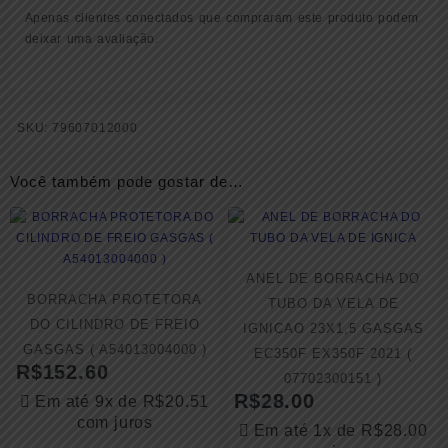
Apenas clientes conectados que compraram este produto podem
deixar uma avaliação.
SKU:
79607012000
Você também pode gostar de…
ANEL DE BORRACHA DO
BORRACHA PROTETORA
TUBO DA VELA DE
DO CILINDRO DE FREIO
IGNICAO 23X1,5 GASGAS
GASGAS ( A54013004000 )
EC350F EX350F 2021 (
R$
152.60
07702300151 )
R$
28.00
Em até 9x de
R$
20.51
com juros
Em até 1x de
R$
28.00