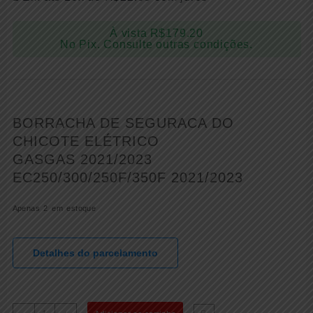
À vista
R$
179.20
No Pix. Consulte outras condições.
BORRACHA DE SEGURACA DO
CHICOTE ELÉTRICO
GASGAS 2021/2023
EC250/300/250F/350F 2021/2023
Apenas 2 em estoque
Detalhes do parcelamento
BORRACHA