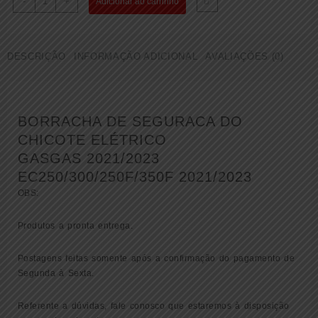
-
+
Adicionar ao carrinho
DE
SEGURACA
DO
DESCRIÇÃO
INFORMAÇÃO ADICIONAL
AVALIAÇÕES (0)
CHICOTE
ELÉTRICO
GASGAS
2021/2023
(
BORRACHA DE SEGURACA DO
79607012000
CHICOTE ELÉTRICO
)
GASGAS 2021/2023
quantidade
EC250/300/250F/350F 2021/2023
OBS:
Produtos a pronta entrega.
Postagens feitas somente após a confirmação do pagamento de
Segunda à Sexta.
Referente a dúvidas, fale conosco que estaremos à disposição