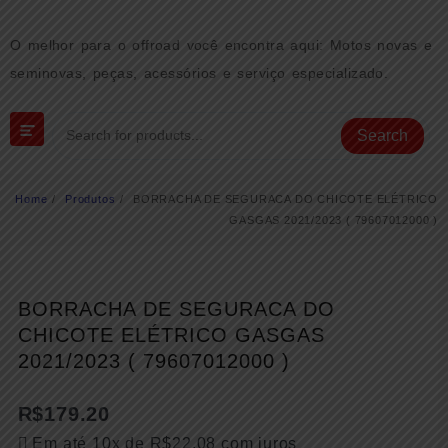
Skip
to
O melhor para o offroad você encontra aqui: Motos novas e
content
seminovas, peças, acessórios e serviço especializado.
Search
Home
Produtos
BORRACHA DE SEGURACA DO CHICOTE ELÉTRICO
GASGAS 2021/2023 ( 79607012000 )
BORRACHA DE SEGURACA DO
CHICOTE ELÉTRICO GASGAS
2021/2023 ( 79607012000 )
R$
179.20
Em até 10x de
R$
22.08
com juros