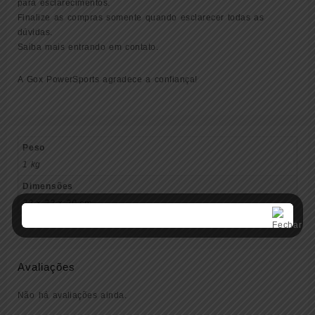
para esclarecimentos.
Finalize as compras somente quando esclarecer todas as
dúvidas.
Saiba mais entrando em contato.
A Gox PowerSports agradece a confiança!
Peso
1 kg
Dimensões
22 × 22 × 20 cm
Avaliações
Não há avaliações ainda.