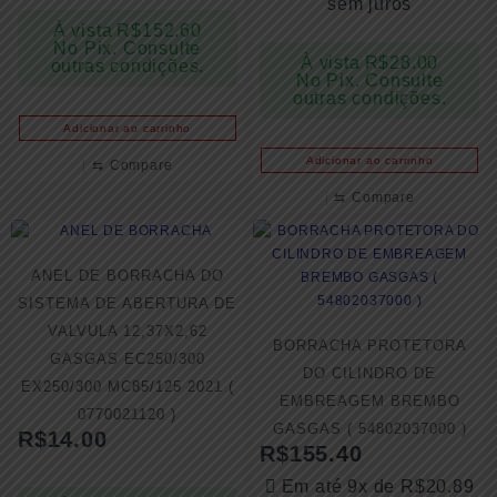
sem juros
À vista
R$
152.60
No Pix. Consulte
À vista
R$
28.00
outras condições.
No Pix. Consulte
outras condições.
Adicionar ao carrinho
Adicionar ao carrinho
⇆
Compare
⇆
Compare
ANEL DE BORRACHA DO
SISTEMA DE ABERTURA DE
VALVULA 12,37X2,62
BORRACHA PROTETORA
GASGAS EC250/300
DO CILINDRO DE
EX250/300 MC85/125 2021 (
EMBREAGEM BREMBO
0770021120 )
GASGAS ( 54802037000 )
R$
14.00
R$
155.40
Em até 9x de
R$
20.89