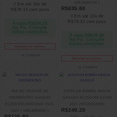
54814068100 )
Em até 10x de
R$
635.60
R$
78.15
com juros
Em até 10x de
R$
78.32
com juros
À vista
R$
634.20
No Pix. Consulte
outras condições.
À vista
R$
635.60
No Pix. Consulte
outras condições.
Adicionar ao carrinho
⇆
Compare
Adicionar ao carrinho
⇆
Compare
IMA DO SENSOR DE
JUNTA DA BOMBA DAGUA
ODOMENTRO GASGAS
GASGAS EC250/300 EX300
EC250/300/250F/350F 2021-
2021 (55535053000)
R$
249.20
2022 ( 54814069050 )
R$
135.80