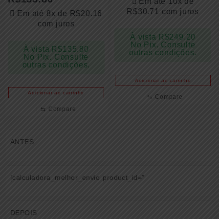
Em até 10x de
R$
30.71
com juros
Em até 8x de
R$
20.16
com juros
À vista
R$
249.20
No Pix. Consulte
À vista
R$
135.80
outras condições.
No Pix. Consulte
outras condições.
Adicionar ao carrinho
Adicionar ao carrinho
⇆
Compare
⇆
Compare
ANTES
[calculadora_melhor_envio product_id="
DEPOIS