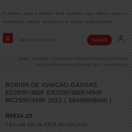
Skip
to
O melhor para o offroad você encontra aqui: Motos novas e
content
seminovas, peças, acessórios e serviço especializado.
Search
Home
Produtos
BOBINA DE IGNICAO GASGAS EC250F/350F
EX250F/350F/450F MC250F/450F 2021 ( 58439006000 )
BOBINA DE IGNICAO GASGAS
EC250F/350F EX250F/350F/450F
MC250F/450F 2021 ( 58439006000 )
R$
634.20
Em até 10x de
R$
78.15
com juros