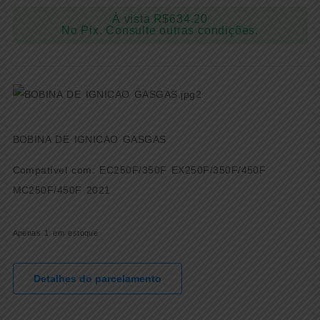
À vista
R$
634.20
No Pix. Consulte outras condições.
BOBINA DE IGNICAO GASGAS
Compatível com: EC250F/350F EX250F/350F/450F
MC250F/450F 2021
Apenas 1 em estoque
Detalhes do parcelamento