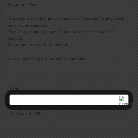
Segunda à Sexta.
Referente a dúvidas, fale conosco que estaremos à disposição
para esclarecimentos.
Finalize as compras somente quando esclarecer todas as
dúvidas.
Saiba mais entrando em contato.
A Gox PowerSports agradece a confiança!
Peso
1 kg
Dimensões
25 × 22 × 20 cm