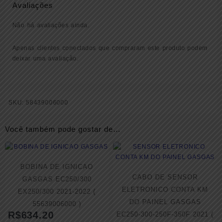
Avaliações
Não há avaliações ainda.
Apenas clientes conectados que compraram este produto podem
deixar uma avaliação.
SKU:
58439006000
Você também pode gostar de…
BOBINA DE IGNICAO
CABO DE SENSOR
GASGAS EC250/300
ELETRONICO CONTA KM
EX250/300 2021-2022 (
DO PAINEL GASGAS
55639006000 )
R$
634.20
EC250-300-250F-350F 2021 (