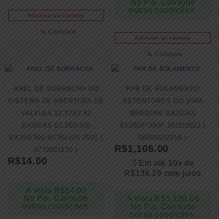
No Pix. Consulte
outras condições.
Adicionar ao carrinho
⇆
Compare
Adicionar ao carrinho
⇆
Compare
ANEL DE BORRACHA DO
PAR DE ROLAMENTO
SISTEMA DE ABERTURA DE
RETENTORES DO VIRA
VALVULA 12,37X2,62
BREQUIM GASGAS
GASGAS EC250/300
EC250F/350F 2021/2022 (
EX250/300 MC85/125 2021 (
00050002316 )
R$
1,106.00
0770021120 )
R$
14.00
Em até 10x de
R$
136.29
com juros
À vista
R$
14.00
No Pix. Consulte
À vista
R$
1,106.00
outras condições.
No Pix. Consulte
outras condições.