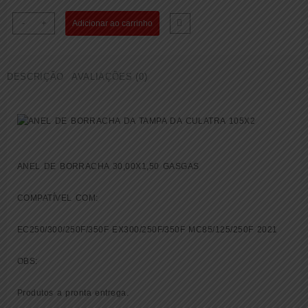
ANEL
-
+
Adicionar ao carrinho
DE
BORRACHA
30,00X1,50
DESCRIÇÃO
AVALIAÇÕES (0)
GASGAS
EC250/300/250F/350F
EX300/250F/350F
MC85/125/250F
2021
(
0770300015
ANEL DE BORRACHA 30,00X1,50 GASGAS
)
quantidade
COMPATÍVEL COM:
EC250/300/250F/350F EX300/250F/350F MC85/125/250F 2021
OBS:
Produtos a pronta entrega.