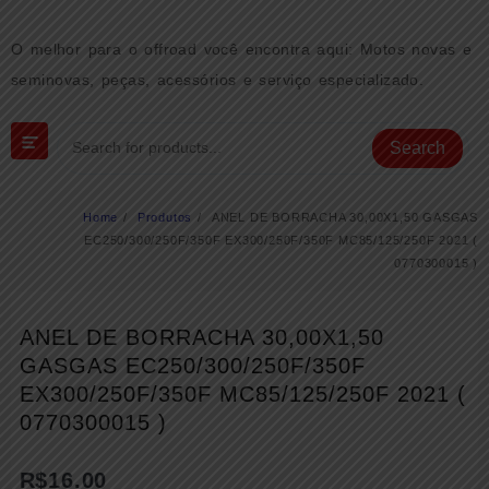
Skip
to
O melhor para o offroad você encontra aqui: Motos novas e
content
seminovas, peças, acessórios e serviço especializado.
Search
Home
Produtos
ANEL DE BORRACHA 30,00X1,50 GASGAS
EC250/300/250F/350F EX300/250F/350F MC85/125/250F 2021 (
0770300015 )
ANEL DE BORRACHA 30,00X1,50
GASGAS EC250/300/250F/350F
EX300/250F/350F MC85/125/250F 2021 (
0770300015 )
R$
16.00