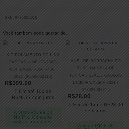
SKU:
0770300015
Você também pode gostar de…
KIT ROLAMENTO DO LINK
ANEL DE BORRACHA DO
GASGAS – MC125-250F-
TUBO DA VELA DE
450F EX250F-350F-450F
IGNICAO 26X1,5 GASGAS
2021 (00050002112)
R$
399.00
EC350F EX350F 2021 (
07702600151 )
Em até 10x de
R$
28.00
R$
49.17
com juros
Em até 1x de
R$
28.00
sem juros
À vista
R$
399.00
No Pix. Consulte
outras condições.
À vista
R$
28.00