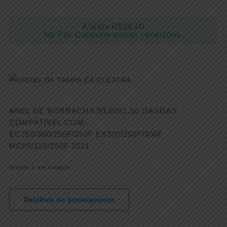
À vista
R$
16.00
No Pix. Consulte outras condições.
ANEL DE BORRACHA 30,00X1,50 GASGAS
COMPATÍVEL COM:
EC250/300/250F/350F EX300/250F/350F
MC85/125/250F 2021
Apenas 1 em estoque
Detalhes do parcelamento