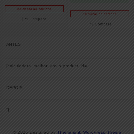
Adicionar ao carrinho
Adicionar ao carrinho
⇆
Compare
⇆
Compare
ANTES
[calculadora_melhor_envio product_id="
DEPOIS
"]
© 2026
Designed by
Themehunk WordPress Theme