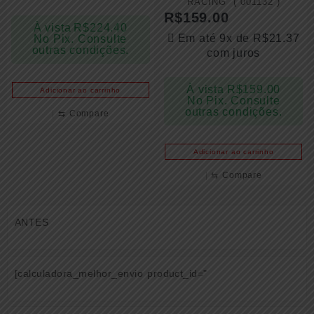
RACING ( 001132 )
R$
159.00
À vista
R$
224.40
Em até 9x de
R$
21.37
No Pix. Consulte
outras condições.
com juros
À vista
R$
159.00
Adicionar ao carrinho
No Pix. Consulte
outras condições.
⇆
Compare
Adicionar ao carrinho
⇆
Compare
ANTES
[calculadora_melhor_envio product_id="