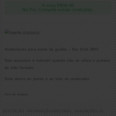
À vista
R$
99.90
No Pix. Consulte outras condições.
Acabamento para ponta de guidão – Bar Ends BMS
Este acessório é indicado quando não se utiliza o protetor
de mão fechado.
Evita danos ao punho e ao tubo do acelerador.
Fora de estoque
DESCRIÇÃO
INFORMAÇÃO ADICIONAL
AVALIAÇÕES (0)