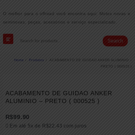
Skip
to
O melhor para o offroad você encontra aqui: Motos novas e
content
seminovas, peças, acessórios e serviço especializado.
Search
Home
Produtos
ACABAMENTO DE GUIDAO ANKER ALUMINIO –
PRETO ( 000525 )
ACABAMENTO DE GUIDAO ANKER
ALUMINIO – PRETO ( 000525 )
R$
99.90
Em até 5x de
R$
22.43
com juros