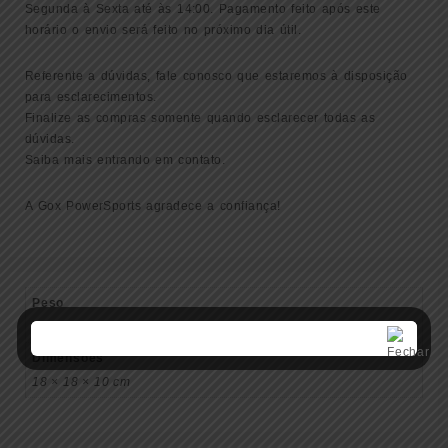
Segunda à Sexta até às 14:00. Pagamento feito após este
horário o envio será feito no próximo dia útil.
Referente a dúvidas, fale conosco que estaremos à disposição
para esclarecimentos.
Finalize as compras somente quando esclarecer todas as
dúvidas.
Saiba mais entrando em contato.
A Gox PowerSports agradece a confiança!
Peso
1 kg
Dimensões
18 × 18 × 10 cm