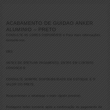
ACABAMENTO DE GUIDAO ANKER
ALUMINIO – PRETO
CONSULTE AS CORES DISPONÍVEIS e Para mais informações,
consulte-nos.
OBS:
ANTES DE EFETUAR PAGAMENTO, ENTRE EM CONTATO
CONOSCO E
CONSULTE SEMPRE DISPONIBILIDADE EM ESTOQUE E O
VALOR DO FRETE.
Respondemos o whatsapp o mais rápido possível.
Postagens feitas somente após a confirmação do pagamento de