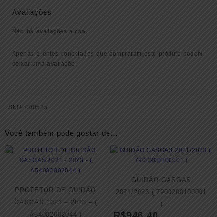
Avaliações
Não há avaliações ainda.
Apenas clientes conectados que compraram este produto podem
deixar uma avaliação.
SKU:
000525
Você também pode gostar de…
GUIDÃO GASGAS
PROTETOR DE GUIDÃO
2021/2023 ( 7900200100001
GASGAS 2021 – 2023 – (
)
R$
946.40
A54002002044 )