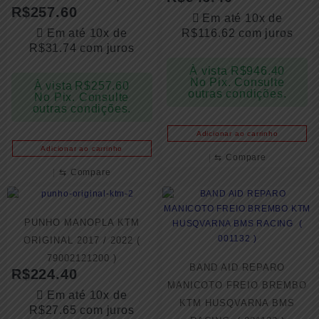
R$
257.60
Em até 10x de
Em até 10x de
R$
116.62
com juros
R$
31.74
com juros
À vista
R$
946.40
No Pix. Consulte
À vista
R$
257.60
outras condições.
No Pix. Consulte
outras condições.
Adicionar ao carrinho
Adicionar ao carrinho
⇆
Compare
⇆
Compare
PUNHO MANOPLA KTM
ORIGINAL 2017 / 2022 (
79002121200 )
BAND AID REPARO
R$
224.40
MANICOTO FREIO BREMBO
Em até 10x de
KTM HUSQVARNA BMS
R$
27.65
com juros