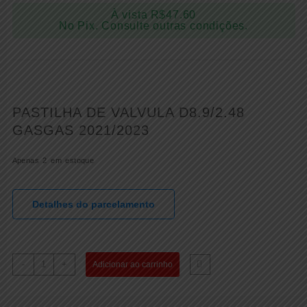
À vista
R$
47.60
No Pix. Consulte outras condições.
PASTILHA DE VALVULA D8.9/2.48
GASGAS 2021/2023
Apenas 2 em estoque
Detalhes do parcelamento
PASTILHA
-
+
Adicionar ao carrinho
DE
VALVULA
D8.9-