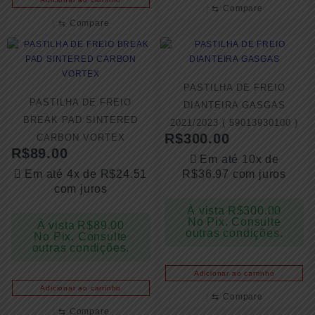
⇆
Compare
⇆
Compare
PASTILHA DE FREIO
PASTILHA DE FREIO
DIANTEIRA GASGAS
BREAK PAD SINTERED
2021/2023 ( 59013930100 )
R$
300.00
CARBON VORTEX
R$
89.00
Em até 10x de
Em até 4x de
R$
24.51
R$
36.97
com juros
com juros
À vista
R$
300.00
No Pix. Consulte
À vista
R$
89.00
outras condições.
No Pix. Consulte
outras condições.
Adicionar ao carrinho
Adicionar ao carrinho
⇆
Compare
⇆
Compare