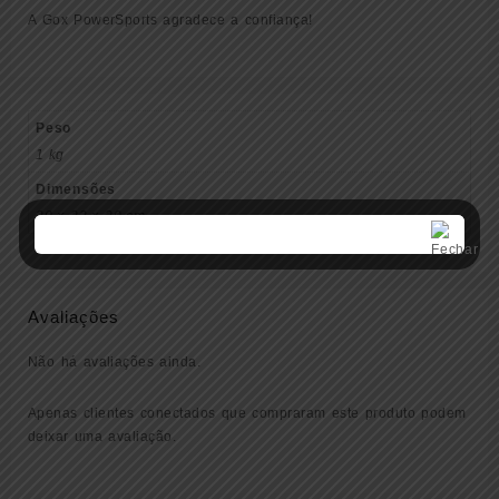
A Gox PowerSports agradece a confiança!
Peso
1 kg
Dimensões
20 × 22 × 20 cm
Avaliações
Não há avaliações ainda.
Apenas clientes conectados que compraram este produto podem
deixar uma avaliação.