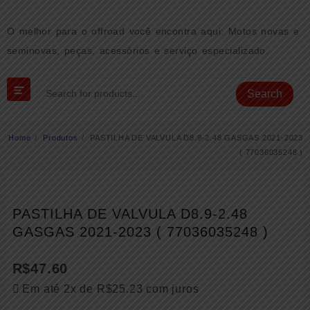
Skip
to
O melhor para o offroad você encontra aqui: Motos novas e
content
seminovas, peças, acessórios e serviço especializado.
Search
Home
Produtos
PASTILHA DE VALVULA D8.9-2.48 GASGAS 2021-2023
( 77036035248 )
PASTILHA DE VALVULA D8.9-2.48
GASGAS 2021-2023 ( 77036035248 )
R$
47.60
Em até 2x de
R$
25.23
com juros