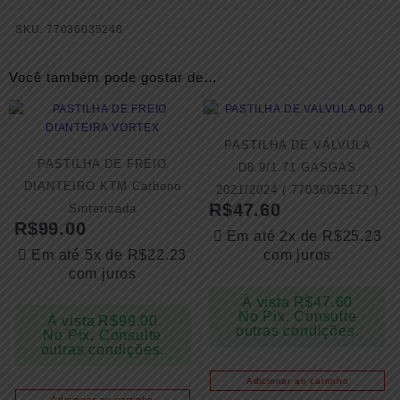
SKU:
77036035248
Você também pode gostar de…
PASTILHA DE VÁLVULA
PASTILHA DE FREIO
D8.9/1.71 GASGAS
DIANTEIRO KTM Carbono
2021/2024 ( 77036035172 )
R$
47.60
Sinterizada
R$
99.00
Em até 2x de
R$
25.23
Em até 5x de
R$
22.23
com juros
com juros
À vista
R$
47.60
No Pix. Consulte
À vista
R$
99.00
outras condições.
No Pix. Consulte
outras condições.
Adicionar ao carrinho
Adicionar ao carrinho